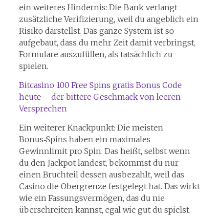
ein weiteres Hindernis: Die Bank verlangt
zusätzliche Verifizierung, weil du angeblich ein
Risiko darstellst. Das ganze System ist so
aufgebaut, dass du mehr Zeit damit verbringst,
Formulare auszufüllen, als tatsächlich zu
spielen.
Bitcasino 100 Free Spins gratis Bonus Code
heute – der bittere Geschmack von leeren
Versprechen
Ein weiterer Knackpunkt: Die meisten
Bonus‑Spins haben ein maximales
Gewinnlimit pro Spin. Das heißt, selbst wenn
du den Jackpot landest, bekommst du nur
einen Bruchteil dessen ausbezahlt, weil das
Casino die Obergrenze festgelegt hat. Das wirkt
wie ein Fassungsvermögen, das du nie
überschreiten kannst, egal wie gut du spielst.