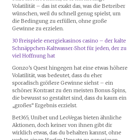
Volatilität – das ist exakt das, was die Betreiber
wünschen, weil du schnell genug spielst, um
die Bedingung zu erfüllen, ohne große
Gewinne zu erzielen.
30 Freispiele energiekasinos casino – der kalte
Schnäppchen‑Kaltwasser‑Shot für jeden, der zu
viel Hoffnung hat
Gonzo’s Quest hingegen hat eine etwas höhere
Volatilität, was bedeutet, dass du eher
sporadisch größere Gewinne siehst – ein
schöner Kontrast zu den meisten Bonus‑Spins,
die bewusst so gestaltet sind, dass du kaum ein
„großes“ Ergebnis erzielst.
Bet365, Unibet und LeoVegas bieten ähnliche
Aktionen, doch keiner von ihnen gibt dir
wirklich etwas, das du behalten kannst, ohne