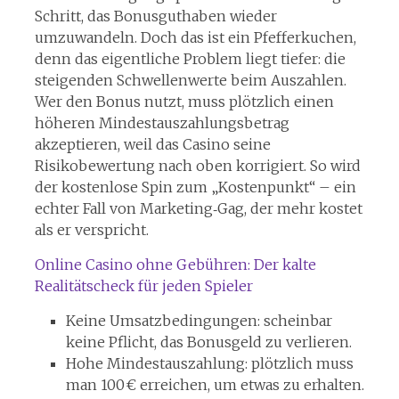
Schritt, das Bonusguthaben wieder
umzuwandeln. Doch das ist ein Pfefferkuchen,
denn das eigentliche Problem liegt tiefer: die
steigenden Schwellenwerte beim Auszahlen.
Wer den Bonus nutzt, muss plötzlich einen
höheren Mindestauszahlungsbetrag
akzeptieren, weil das Casino seine
Risikobewertung nach oben korrigiert. So wird
der kostenlose Spin zum „Kostenpunkt“ – ein
echter Fall von Marketing‑Gag, der mehr kostet
als er verspricht.
Online Casino ohne Gebühren: Der kalte
Realitätscheck für jeden Spieler
Keine Umsatzbedingungen: scheinbar
keine Pflicht, das Bonusgeld zu verlieren.
Hohe Mindestauszahlung: plötzlich muss
man 100 € erreichen, um etwas zu erhalten.