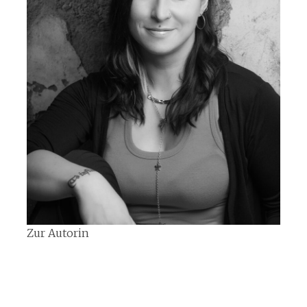
Zur Autorin