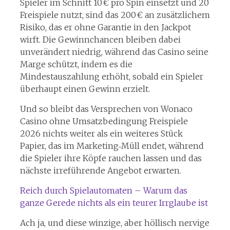
Spieler im Schnitt 10 € pro Spin einsetzt und 20
Freispiele nutzt, sind das 200 € an zusätzlichem
Risiko, das er ohne Garantie in den Jackpot
wirft. Die Gewinnchancen bleiben dabei
unverändert niedrig, während das Casino seine
Marge schützt, indem es die
Mindestauszahlung erhöht, sobald ein Spieler
überhaupt einen Gewinn erzielt.
Und so bleibt das Versprechen von Wonaco
Casino ohne Umsatzbedingung Freispiele
2026 nichts weiter als ein weiteres Stück
Papier, das im Marketing‑Müll endet, während
die Spieler ihre Köpfe rauchen lassen und das
nächste irreführende Angebot erwarten.
Reich durch Spielautomaten – Warum das
ganze Gerede nichts als ein teurer Irrglaube ist
Ach ja, und diese winzige, aber höllisch nervige