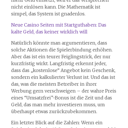
mehr Geld einsetzt, weil er das Versprechen
nicht einlösen kann. Die Mathematik ist
simpel, das System ist gnadenlos.
Neue Casino Seiten mit Startguthaben: Das
kalte Geld, das keiner wirklich will
Natürlich könnte man argumentieren, dass
solche Aktionen die Spielerbindung erhöhen.
Aber das ist ein teurer Feiglingstrick, der nur
kurzfristig wirkt. Langfristig erkennt jeder,
dass das „kostenlose“ Angebot kein Geschenk,
sondern ein kalkulierter Verlust ist. Und das ist
das, was die meisten Betreiber in ihrer
Werbung gern verschweigen – der wahre Preis
eines “Umsatzfrei”-Bonus ist die Zeit und das
Geld, das man mehr investieren muss, um
überhaupt etwas zurückzubekommen.
Ein letzter Blick auf die Zahlen: Wenn ein