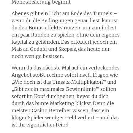
Monetarisierung beginnt.
Aber es gibt ein Licht am Ende des Tunnels –
wenn du die Bedingungen genau liest, kannst
du den Bonus effektiv nutzen, um zumindest
ein paar Runden zu spielen, ohne dein eigenes
Kapital zu gefährden. Das erfordert jedoch ein
Maß an Geduld und Skepsis, das heute nur
noch wenige besitzen.
Wenn du das nächste Mal auf ein verlockendes
Angebot stößt, rechne sofort nach. Fragen wie
„Wie hoch ist das Umsatz‑Multiplikator?“ und
„Gibt es ein maximales Gewinnlimit?“ sollten
sofort im Kopf durchgehen, bevor du dich
durch das bunte Marketing klickst. Denn die
meisten Casino‑Betreiber wissen, dass ein
kluger Spieler weniger Geld verliert – und das
ist ihr eigentlicher Feind.