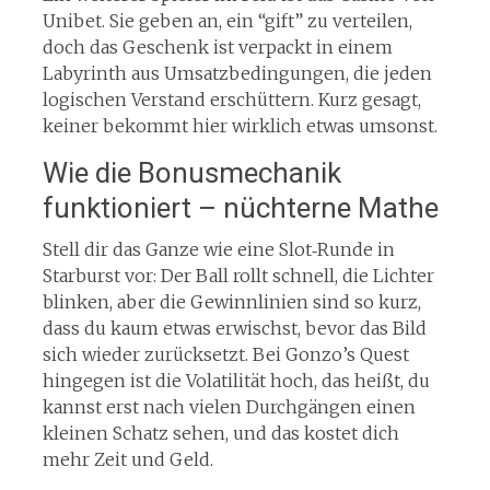
Unibet. Sie geben an, ein “gift” zu verteilen,
doch das Geschenk ist verpackt in einem
Labyrinth aus Umsatzbedingungen, die jeden
logischen Verstand erschüttern. Kurz gesagt,
keiner bekommt hier wirklich etwas umsonst.
Wie die Bonusmechanik
funktioniert – nüchterne Mathe
Stell dir das Ganze wie eine Slot‑Runde in
Starburst vor: Der Ball rollt schnell, die Lichter
blinken, aber die Gewinnlinien sind so kurz,
dass du kaum etwas erwischst, bevor das Bild
sich wieder zurücksetzt. Bei Gonzo’s Quest
hingegen ist die Volatilität hoch, das heißt, du
kannst erst nach vielen Durchgängen einen
kleinen Schatz sehen, und das kostet dich
mehr Zeit und Geld.