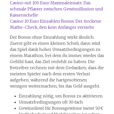
Casino mit 100 Euro Maximal­einsatz: Das
schmale Pflaster zwischen Gewinnillusion und
Kassenschelle
Casino 10 Euro Einzahlen Bonus: Der trockene
Mathe-Check, den kein Anfänger versteht
Der Bonus ohne Einzahlung wirkt ähnlich.
Zuerst gibt es einen kleinen Schub, dann wird
das Spiel dank hoher Umsatzbedingungen zu
einem Marathon, bei dem du immer wieder das
Gefühl hast, das Ziel verfehlt zu haben. Die
Betreiber rechnen mit dem Gedanken, dass die
meisten Spieler nach dem ersten Verlust
aufgeben, während die hartgesottenen
wenigen weitermachen, bis das Geld ausgeht.
Einzahlung nötig, um Bonus zu aktivieren
Umsatzbedingungen oft 30‑fach
Gewinnlimit für Bonusgewinne meist 50 €