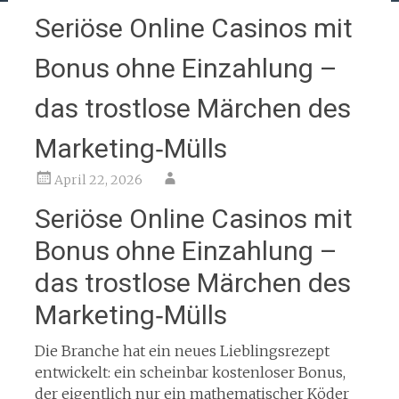
Seriöse Online Casinos mit
Bonus ohne Einzahlung –
das trostlose Märchen des
Marketing‑Mülls
April 22, 2026
Seriöse Online Casinos mit
Bonus ohne Einzahlung –
das trostlose Märchen des
Marketing‑Mülls
Die Branche hat ein neues Lieblingsrezept
entwickelt: ein scheinbar kostenloser Bonus,
der eigentlich nur ein mathematischer Köder