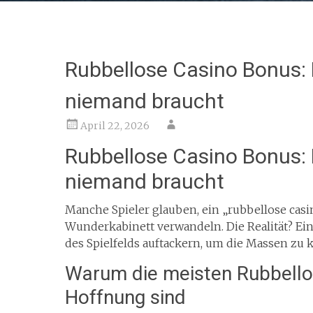
Rubbellose Casino Bonus: 
niemand braucht
April 22, 2026
Rubbellose Casino Bonus: 
niemand braucht
Manche Spieler glauben, ein „rubbellose casi
Wunderkabinett verwandeln. Die Realität? Ei
des Spielfelds auftackern, um die Massen zu 
Warum die meisten Rubbellose
Hoffnung sind