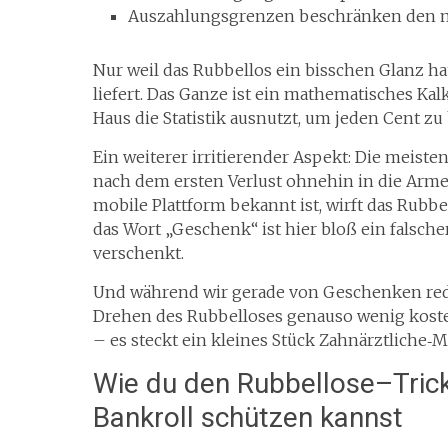
Auszahlungsgrenzen beschränken den m
Nur weil das Rubbellos ein bisschen Glanz hat
liefert. Das Ganze ist ein mathematisches Kalk
Haus die Statistik ausnutzt, um jeden Cent zu
Ein weiterer irritierender Aspekt: Die meist
nach dem ersten Verlust ohnehin in die Arme
mobile Plattform bekannt ist, wirft das Rubb
das Wort „Geschenk“ ist hier bloß ein falsche
verschenkt.
Und während wir gerade von Geschenken reden
Drehen des Rubbelloses genauso wenig koste
– es steckt ein kleines Stück Zahnärztliche‑
Wie du den Rubbellose–Tric
Bankroll schützen kannst