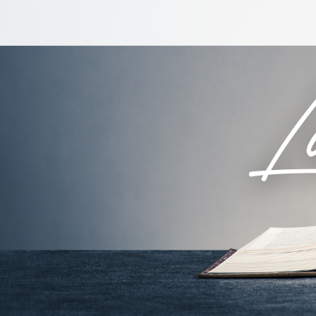
Zum
Linea Harris
Inhalt
springen