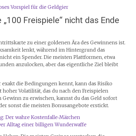
oses Vorspiel für die Geldgier
 „100 Freispiele“ nicht das Ende
ntrittskarte zu einer goldenen Ära des Gewinnens ist.
rksamkeit lenkt, während im Hintergrund das
r, nicht ein Spender. Die meisten Plattformen, etwa
unden anzulocken, aber das eigentliche Ziel bleibt
 exakt die Bedingungen kennt, kann das Risiko
hoher Volatilität, das du nach den Freispielen
en Gewinn zu erwischen, kannst du das Geld sofort
er sonst die meisten Bonusangebote erstickt.
g: Der wahre Kostenfalle‑Märchen
er Alltag einer billigen Wunderwaffe