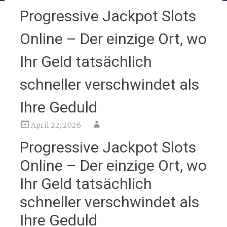
Progressive Jackpot Slots
Online – Der einzige Ort, wo
Ihr Geld tatsächlich
schneller verschwindet als
Ihre Geduld
April 22, 2026
Progressive Jackpot Slots
Online – Der einzige Ort, wo
Ihr Geld tatsächlich
schneller verschwindet als
Ihre Geduld