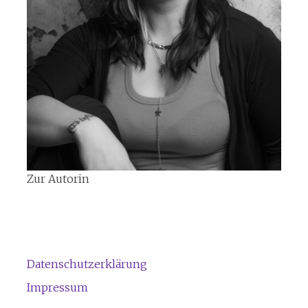
Zur Autorin
Datenschutzerklärung
Impressum