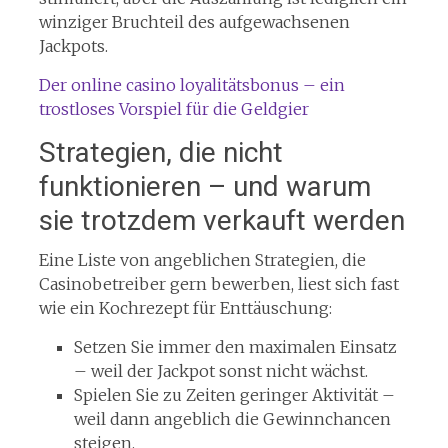
winziger Bruchteil des aufgewachsenen
Jackpots.
Der online casino loyalitätsbonus – ein
trostloses Vorspiel für die Geldgier
Strategien, die nicht
funktionieren – und warum
sie trotzdem verkauft werden
Eine Liste von angeblichen Strategien, die
Casinobetreiber gern bewerben, liest sich fast
wie ein Kochrezept für Enttäuschung:
Setzen Sie immer den maximalen Einsatz
– weil der Jackpot sonst nicht wächst.
Spielen Sie zu Zeiten geringer Aktivität –
weil dann angeblich die Gewinnchancen
steigen.