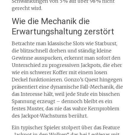
Schwankungen von 5 % auf über 98 % nicht
gerecht wird.
Wie die Mechanik die
Erwartungshaltung zerstört
Betrachte man klassische Slots wie Starburst,
die blitzschnell drehen und ständig kleine
Gewinne ausspucken, erkennt man sofort den
Unterschied zu progressiven Jackpots, die eher
wie ein schwerer Koffer mit einem losen
Deckel funktionieren. Gonzo’s Quest hingegen
präsentiert eine dynamische Fall-Mechanik, die
das Interesse hält, weil jede Stufe ein bisschen
Spannung erzeugt – dennoch bleibt es ein
festes Muster, das nie das wahre Kernproblem
des Jackpot-Wachstums berührt.
Ein typischer Spieler stolpert über das Feature
„Jackpot in den Wolken“, das bei LeoVegas mit