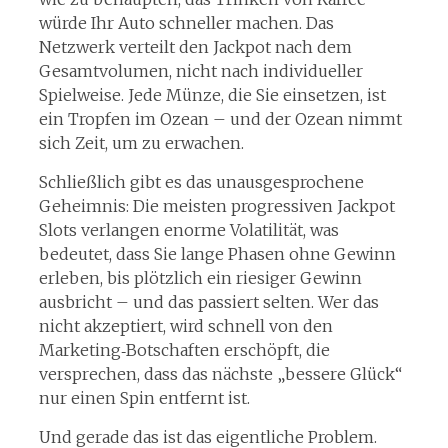
würde Ihr Auto schneller machen. Das
Netzwerk verteilt den Jackpot nach dem
Gesamtvolumen, nicht nach individueller
Spielweise. Jede Münze, die Sie einsetzen, ist
ein Tropfen im Ozean – und der Ozean nimmt
sich Zeit, um zu erwachen.
Schließlich gibt es das unausgesprochene
Geheimnis: Die meisten progressiven Jackpot
Slots verlangen enorme Volatilität, was
bedeutet, dass Sie lange Phasen ohne Gewinn
erleben, bis plötzlich ein riesiger Gewinn
ausbricht – und das passiert selten. Wer das
nicht akzeptiert, wird schnell von den
Marketing‑Botschaften erschöpft, die
versprechen, dass das nächste „bessere Glück“
nur einen Spin entfernt ist.
Und gerade das ist das eigentliche Problem.