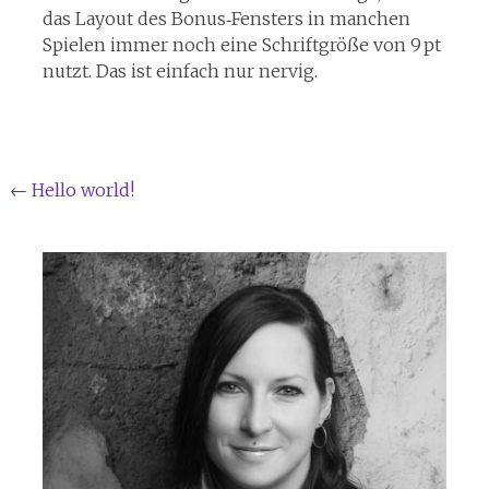
das Layout des Bonus‑Fensters in manchen
Spielen immer noch eine Schriftgröße von 9 pt
nutzt. Das ist einfach nur nervig.
Beitragsnavigation
←
Hello world!