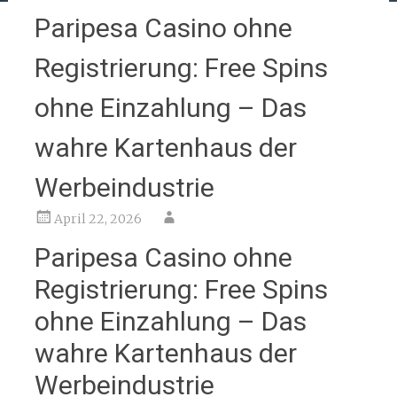
Paripesa Casino ohne
Registrierung: Free Spins
ohne Einzahlung – Das
wahre Kartenhaus der
Werbeindustrie
April 22, 2026
Paripesa Casino ohne
Registrierung: Free Spins
ohne Einzahlung – Das
wahre Kartenhaus der
Werbeindustrie