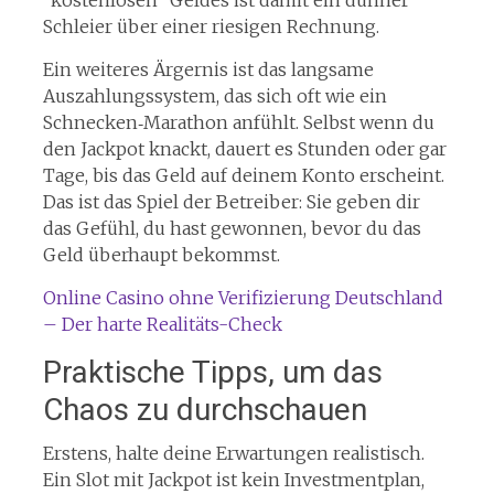
“kostenlosen” Geldes ist damit ein dünner
Schleier über einer riesigen Rechnung.
Ein weiteres Ärgernis ist das langsame
Auszahlungssystem, das sich oft wie ein
Schnecken‑Marathon anfühlt. Selbst wenn du
den Jackpot knackt, dauert es Stunden oder gar
Tage, bis das Geld auf deinem Konto erscheint.
Das ist das Spiel der Betreiber: Sie geben dir
das Gefühl, du hast gewonnen, bevor du das
Geld überhaupt bekommst.
Online Casino ohne Verifizierung Deutschland
– Der harte Realitäts-Check
Praktische Tipps, um das
Chaos zu durchschauen
Erstens, halte deine Erwartungen realistisch.
Ein Slot mit Jackpot ist kein Investmentplan,