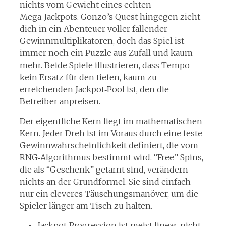
nichts vom Gewicht eines echten
Mega‑Jackpots. Gonzo’s Quest hingegen zieht
dich in ein Abenteuer voller fallender
Gewinnmultiplikatoren, doch das Spiel ist
immer noch ein Puzzle aus Zufall und kaum
mehr. Beide Spiele illustrieren, dass Tempo
kein Ersatz für den tiefen, kaum zu
erreichenden Jackpot‑Pool ist, den die
Betreiber anpreisen.
Der eigentliche Kern liegt im mathematischen
Kern. Jeder Dreh ist im Voraus durch eine feste
Gewinnwahrscheinlichkeit definiert, die vom
RNG‑Algorithmus bestimmt wird. “Free” Spins,
die als “Geschenk” getarnt sind, verändern
nichts an der Grundformel. Sie sind einfach
nur ein cleveres Täuschungsmanöver, um die
Spieler länger am Tisch zu halten.
Jackpot‑Progression ist meist linear, nicht