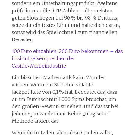
sondern ein Unterhaltungsprodukt. Zweitens,
prüfe immer die RTP‑Zahlen – die meisten
guten Slots liegen bei 96 % bis 98 %. Drittens,
setze dir ein festes Limit und halte dich daran,
sonst wird das Spiel schnell zum finanziellen
Desaster.
100 Euro einzahlen, 200 Euro bekommen – das
irrsinnige Versprechen der
Casino‑Werbeindustrie
Ein bisschen Mathematik kann Wunder
wirken. Wenn ein Slot eine volatile
Jackpot‑Rate von 0,1 % hat, bedeutet das, dass
du im Durchschnitt 1.000 Spins brauchst, um
den großen Gewinn zu sehen. Und das ist bei
jedem Spin wieder neu. Keine „magische“
Methode ändert das.
Wenn du trotzdem ab und zu spielen willst,