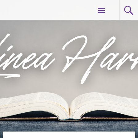
Zum
Linea Harris
Inhalt
springen