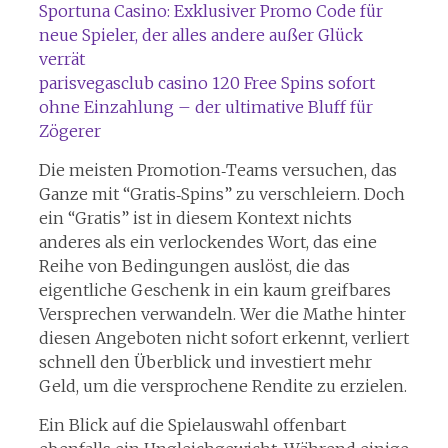
Sportuna Casino: Exklusiver Promo Code für
neue Spieler, der alles andere außer Glück
verrät
parisvegasclub casino 120 Free Spins sofort
ohne Einzahlung – der ultimative Bluff für
Zögerer
Die meisten Promotion‑Teams versuchen, das
Ganze mit “Gratis‑Spins” zu verschleiern. Doch
ein “Gratis” ist in diesem Kontext nichts
anderes als ein verlockendes Wort, das eine
Reihe von Bedingungen auslöst, die das
eigentliche Geschenk in ein kaum greifbares
Versprechen verwandeln. Wer die Mathe hinter
diesen Angeboten nicht sofort erkennt, verliert
schnell den Überblick und investiert mehr
Geld, um die versprochene Rendite zu erzielen.
Ein Blick auf die Spielauswahl offenbart