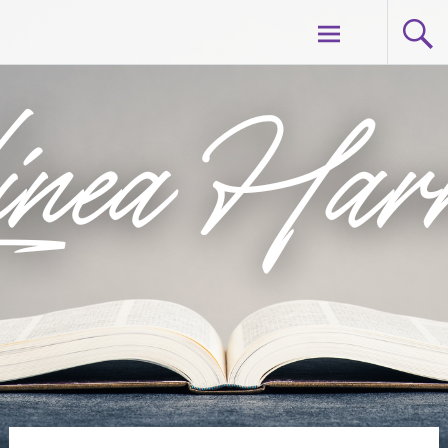
Zum
Linea Harris
Inhalt
springen