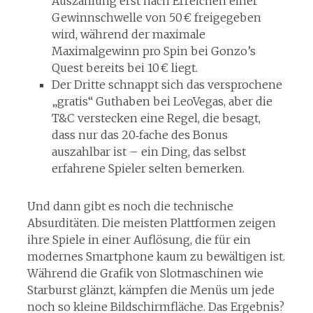
Auszahlung erst nach Erreichen einer
Gewinnschwelle von 50 € freigegeben
wird, während der maximale
Maximalgewinn pro Spin bei Gonzo’s
Quest bereits bei 10 € liegt.
Der Dritte schnappt sich das versprochene
„gratis“ Guthaben bei LeoVegas, aber die
T&C verstecken eine Regel, die besagt,
dass nur das 20‑fache des Bonus
auszahlbar ist – ein Ding, das selbst
erfahrene Spieler selten bemerken.
Und dann gibt es noch die technische
Absurditäten. Die meisten Plattformen zeigen
ihre Spiele in einer Auflösung, die für ein
modernes Smartphone kaum zu bewältigen ist.
Während die Grafik von Slotmaschinen wie
Starburst glänzt, kämpfen die Menüs um jede
noch so kleine Bildschirmfläche. Das Ergebnis?