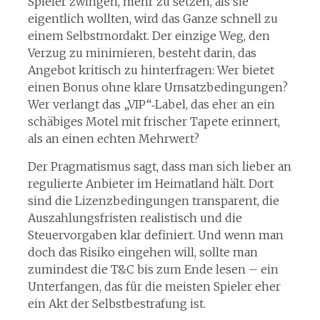
Spieler zwingen, mehr zu setzen, als sie
eigentlich wollten, wird das Ganze schnell zu
einem Selbstmordakt. Der einzige Weg, den
Verzug zu minimieren, besteht darin, das
Angebot kritisch zu hinterfragen: Wer bietet
einen Bonus ohne klare Umsatzbedingungen?
Wer verlangt das „VIP“‑Label, das eher an ein
schäbiges Motel mit frischer Tapete erinnert,
als an einen echten Mehrwert?
Der Pragmatismus sagt, dass man sich lieber an
regulierte Anbieter im Heimatland hält. Dort
sind die Lizenzbedingungen transparent, die
Auszahlungsfristen realistisch und die
Steuervorgaben klar definiert. Und wenn man
doch das Risiko eingehen will, sollte man
zumindest die T&C bis zum Ende lesen – ein
Unterfangen, das für die meisten Spieler eher
ein Akt der Selbstbestrafung ist.