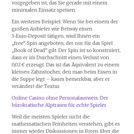
vorgegeben ist, das Sie gerade mit einem
minimalen Einsatz speisen.
Ein weiteres Beispiel: Wenn Sie bei einem der
großen Anbieter wie Betway einen
5‑Euro‑Deposit tätigen, wird Ihnen ein
„free“‑Spin angeboten, der nur für das Spiel
„Book of Dead“ gilt. Der Spin ist so konstruiert,
dass er im Durchschnitt einen Verlust von
0,02 € erzeugt. Das ist das Äquivalent zu einem
kleinen Zahnstocher, den man beim Essen in
die Suppe legt – kaum bemerkbar, aber er
verändert die Textur.
Online Casino ohne Personalausweis: Der
bürokratische Alptraum für echte Spieler
Weil die meisten Spieler nicht die
mathematischen Feinheiten verstehen, gibt es
immer wieder Diskussionen in Foren über die