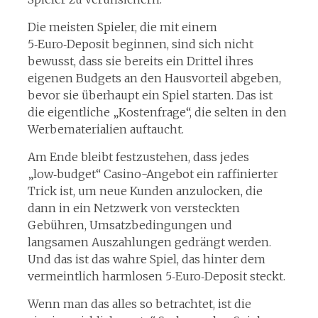
Die meisten Spieler, die mit einem
5‑Euro‑Deposit beginnen, sind sich nicht
bewusst, dass sie bereits ein Drittel ihres
eigenen Budgets an den Hausvorteil abgeben,
bevor sie überhaupt ein Spiel starten. Das ist
die eigentliche „Kostenfrage“, die selten in den
Werbematerialien auftaucht.
Am Ende bleibt festzustehen, dass jedes
„low‑budget“ Casino-Angebot ein raffinierter
Trick ist, um neue Kunden anzulocken, die
dann in ein Netzwerk von versteckten
Gebühren, Umsatzbedingungen und
langsamen Auszahlungen gedrängt werden.
Und das ist das wahre Spiel, das hinter dem
vermeintlich harmlosen 5‑Euro‑Deposit steckt.
Wenn man das alles so betrachtet, ist die