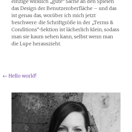
einzige wirklich „gute“ Sache an den Spielen
das Design der Benutzeroberfläche – und das
ist genau das, worüber ich mich jetzt
beschwere: die Schriftgröße in der „Terms &
Conditions“-Sektion ist lächerlich klein, sodass
man sie kaum sehen kann, selbst wenn man
die Lupe herauszieht.
Beitragsnavigation
←
Hello world!