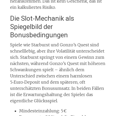
herankommen. Das ist kein Geschenk, das ist
ein kalkuliertes Risiko.
Die Slot‑Mechanik als
Spiegelbild der
Bonusbedingungen
Spiele wie Starburst und Gonzo’s Quest sind
schnelllebig, aber ihre Volatilität unterscheidet
sich. Starburst springt von einem Gewinn zum
nächsten, während Gonzo’s Quest mit höheren
Schwankungen spielt – ähnlich dem
Unterschied zwischen einem harmlosen
5‑Euro‑Deposit und dem späteren, oft
unterschätzten Bonusumsatz. In beiden Fällen
ist die Erwartungshaltung der Spieler das
eigentliche Glücksspiel.
Mindesteinzahlung: 5 €