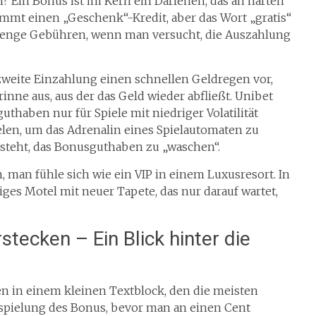
n? Ein Bonus ist im Kern ein Darlehen, das an harten
mt einen „Geschenk“-Kredit, aber das Wort „gratis“
 Menge Gebühren, wenn man versucht, die Auszahlung
zweite Einzahlung einen schnellen Geldregen vor,
rinne aus, aus der das Geld wieder abfließt. Unibet
uthaben nur für Spiele mit niedriger Volatilität
pielen, um das Adrenalin eines Spielautomaten zu
esteht, das Bonusguthaben zu „waschen“.
 man fühle sich wie ein VIP in einem Luxusresort. In
iges Motel mit neuer Tapete, das nur darauf wartet,
.
tecken – Ein Blick hinter die
n in einem kleinen Textblock, den die meisten
chspielung des Bonus, bevor man an einen Cent