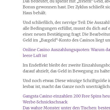
Das bedeutet, du spielst mit „freiem“ Geld, 
Bonus gewonnen hast. Der Zyklus schließt si
Haus behält.
Und schließlich, der nervige Teil: Die Auszah
alle Bedingungen erfüllst, musst du dich auf 
einer neuen Bestätigung fragt. Die Bearbeitu
Geld im „Bargeld“-Konto des Casinos liegt und
Online Casino Auszahlungsquoten: Warum da
leere Luft ist
Im Endeffekt bleibt der zweite Einzahlungsbo
darauf abzielt, das Geld in Bewegung zu halte
Und noch etwas: Diese winzige Schriftgröße
lesbar ist, macht das Ganze noch unerträglich
Gangsta Casino einzahlen 200 Free Spins heut
Werbe‑Schnickschnack
Das wahre Monster unter den Tischen: bestes 