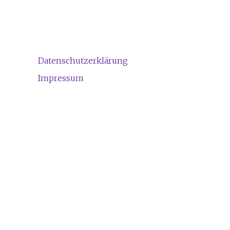
Datenschutzerklärung
Impressum