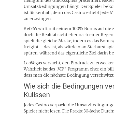
Heiligtum des Glücksspiels präsentiert. Fakte
Umsatzbedingungen hängt. Der Spieler bekom
ist lückenhaft, denn das Casino erhebt jede
zu erzwingen.
Bet365 wirft mit seinem 100% Bonus auf die 
doch die Realität sieht eher nach einer Regen
spielt die gleiche Maske, indem es das Bonusg
freigibt – das ist, als würde man Starburst s
spüren, während das eigentliche Ziel darin b
LeoVegas versucht, den Eindruck zu erwecken,
Wahrheit ist das „VIP“-Programm eher ein bill
dass man die nächste Bedingung verschwitzt
Wie sich die Bedingungen vers
Kulissen
Jedes Casino verpackt die Umsatzbedingunge
Spieler nicht lesen. Die Praxis: 30‑fache Dur