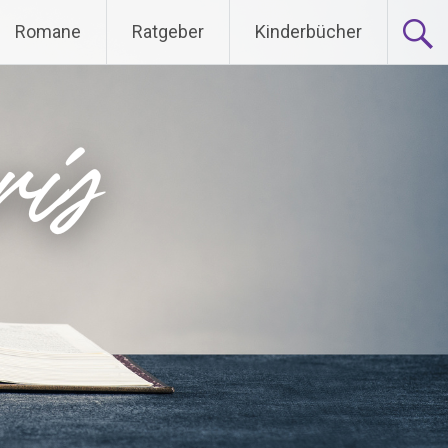
Romane
Ratgeber
Kinderbücher