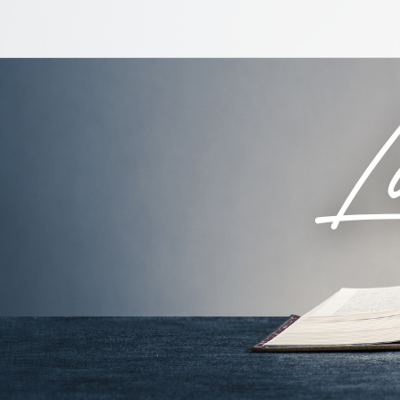
Zum
Linea Harris
Inhalt
springen