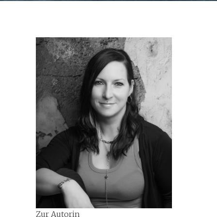
Zur Autorin