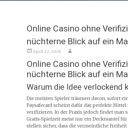
Online Casino ohne Verifiz
nüchterne Blick auf ein M
April 22, 2026
Online Casino ohne Verifiz
nüchterne Blick auf ein M
Warum die Idee verlockend kl
Die meisten Spieler träumen davon, sofort ei
Paysafecard scheint dafür das perfekte Mittel
verifizieren. In der Praxis jedoch findet man 
Gratis‑Spielzeit meist nur ein Deckmantel fü
stellen sicher, dass die vermeintliche Freihei