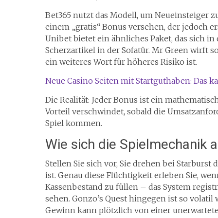
Bet365 nutzt das Modell, um Neueinsteiger zu
einem „gratis“ Bonus versehen, der jedoch e
Unibet bietet ein ähnliches Paket, das sich i
Scherzartikel in der Sofatür. Mr Green wirft 
ein weiteres Wort für höheres Risiko ist.
Neue Casino Seiten mit Startguthaben: Das kal
Die Realität: Jeder Bonus ist ein mathematisc
Vorteil verschwindet, sobald die Umsatzanf
Spiel kommen.
Wie sich die Spielmechanik a
Stellen Sie sich vor, Sie drehen bei Starburst 
ist. Genau diese Flüchtigkeit erleben Sie, we
Kassenbestand zu füllen – das System registr
sehen. Gonzo’s Quest hingegen ist so volatil
Gewinn kann plötzlich von einer unerwartete