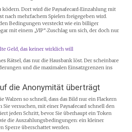
 ködern. Dort wird die Paysafecard‑Einzahlung mit
rst nach mehrfachem Spielen freigegeben wird.
n den Bedingungen versteckt wie ein billiger
sogar mit einem „VIP“‑Zuschlag um sich, der doch nur
te Geld, das keiner wirklich will
hes Rätsel, das nur die Hausbank löst. Der scheinbare
orderungen und die maximalen Einsatzgrenzen ins
uf die Anonymität überträgt
die Walzen so schnell, dass das Bild nur ein Flackern
nn Sie versuchen, mit einer Paysafecard schnell den
iert jeden Schritt, bevor Sie überhaupt ein Token
 wie die Auszahlungsbedingungen: ein kleiner
n Sperre überschattet werden.