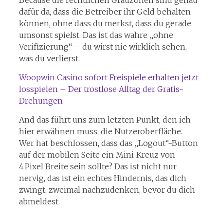
Because die rechtlichen Grauzonen sind genau
dafür da, dass die Betreiber ihr Geld behalten
können, ohne dass du merkst, dass du gerade
umsonst spielst. Das ist das wahre „ohne
Verifizierung“ – du wirst nie wirklich sehen,
was du verlierst.
Woopwin Casino sofort Freispiele erhalten jetzt
losspielen – Der trostlose Alltag der Gratis-
Drehungen
And das führt uns zum letzten Punkt, den ich
hier erwähnen muss: die Nutzeroberfläche.
Wer hat beschlossen, dass das „Logout“-Button
auf der mobilen Seite ein Mini‑Kreuz von
4 Pixel Breite sein sollte? Das ist nicht nur
nervig, das ist ein echtes Hindernis, das dich
zwingt, zweimal nachzudenken, bevor du dich
abmeldest.