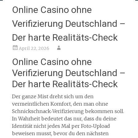
Online Casino ohne
Verifizierung Deutschland –
Der harte Realitäts-Check
April 22, 2026
Online Casino ohne
Verifizierung Deutschland –
Der harte Realitäts-Check
Der ganze Mist dreht sich um den
vermeintlichen Komfort, den man ohne
Schnickschnack‑Verifizierung bekommen soll.
In Wahrheit bedeutet das nur, dass du deine
Identität nicht jedes Mal per Foto‑Upload
beweisen musst, bevor du den nächsten