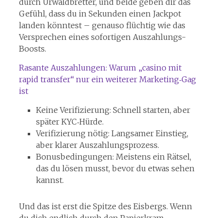
durch Urwaldbretter, und beide geben dir das
Gefühl, dass du in Sekunden einen Jackpot
landen könntest – genauso flüchtig wie das
Versprechen eines sofortigen Auszahlungs-
Boosts.
Rasante Auszahlungen: Warum „casino mit
rapid transfer“ nur ein weiterer Marketing‑Gag
ist
Keine Verifizierung: Schnell starten, aber
später KYC‑Hürde.
Verifizierung nötig: Langsamer Einstieg,
aber klarer Auszahlungsprozess.
Bonusbedingungen: Meistens ein Rätsel,
das du lösen musst, bevor du etwas sehen
kannst.
Und das ist erst die Spitze des Eisbergs. Wenn