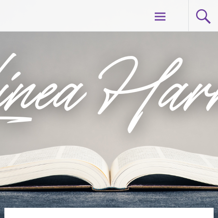
Zum
Linea Harris
Inhalt
springen