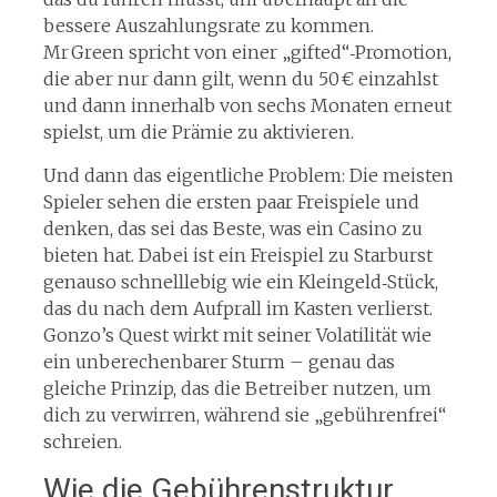
bessere Auszahlungsrate zu kommen.
Mr Green spricht von einer „gifted“‑Promotion,
die aber nur dann gilt, wenn du 50 € einzahlst
und dann innerhalb von sechs Monaten erneut
spielst, um die Prämie zu aktivieren.
Und dann das eigentliche Problem: Die meisten
Spieler sehen die ersten paar Freispiele und
denken, das sei das Beste, was ein Casino zu
bieten hat. Dabei ist ein Freispiel zu Starburst
genauso schnelllebig wie ein Kleingeld‑Stück,
das du nach dem Aufprall im Kasten verlierst.
Gonzo’s Quest wirkt mit seiner Volatilität wie
ein unberechenbarer Sturm – genau das
gleiche Prinzip, das die Betreiber nutzen, um
dich zu verwirren, während sie „gebührenfrei“
schreien.
Wie die Gebührenstruktur