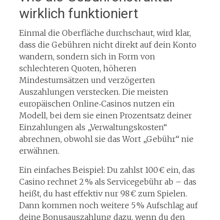
wirklich funktioniert
Einmal die Oberfläche durchschaut, wird klar,
dass die Gebühren nicht direkt auf dein Konto
wandern, sondern sich in Form von
schlechteren Quoten, höheren
Mindestumsätzen und verzögerten
Auszahlungen verstecken. Die meisten
europäischen Online‑Casinos nutzen ein
Modell, bei dem sie einen Prozentsatz deiner
Einzahlungen als „Verwaltungskosten“
abrechnen, obwohl sie das Wort „Gebühr“ nie
erwähnen.
Ein einfaches Beispiel: Du zahlst 100 € ein, das
Casino rechnet 2 % als Servicegebühr ab – das
heißt, du hast effektiv nur 98 € zum Spielen.
Dann kommen noch weitere 5 % Aufschlag auf
deine Bonusauszahlung dazu, wenn du den