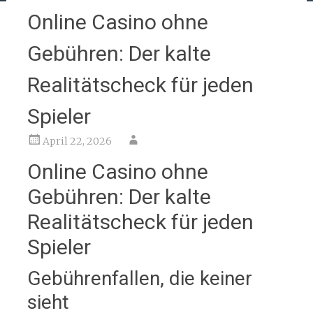
Online Casino ohne
Gebühren: Der kalte
Realitätscheck für jeden
Spieler
April 22, 2026
Online Casino ohne
Gebühren: Der kalte
Realitätscheck für jeden
Spieler
Gebührenfallen, die keiner
sieht