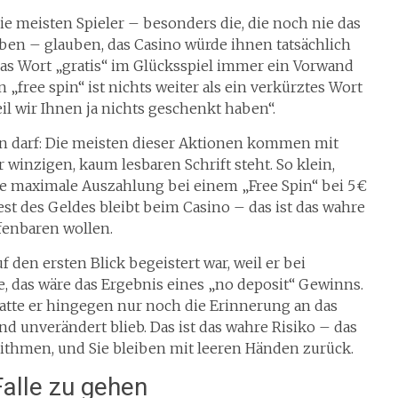
die meisten Spieler – besonders die, die noch nie das
aben – glauben, das Casino würde ihnen tatsächlich
das Wort „gratis“ im Glücksspiel immer ein Vorwand
in „free spin“ ist nichts weiter als ein verkürztes Wort
eil wir Ihnen ja nichts geschenkt haben“.
en darf: Die meisten dieser Aktionen kommen mit
winzigen, kaum lesbaren Schrift steht. So klein,
die maximale Auszahlung bei einem „Free Spin“ bei 5 €
est des Geldes bleibt beim Casino – das ist das wahre
fenbaren wollen.
 den ersten Blick begeistert war, weil er bei
e, das wäre das Ergebnis eines „no deposit“ Gewinns.
atte er hingegen nur noch die Erinnerung an das
 unverändert blieb. Das ist das wahre Risiko – das
orithmen, und Sie bleiben mit leeren Händen zurück.
Falle zu gehen