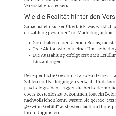
Veranstalters stecken.
Wie die Realität hinter den Ver
Zunächst ein kurzer Überblick, was wirklich 
einzahlung gewinnen“ im Marketing auftauch
Sie erhalten einen kleinen Bonus, meiste
Jede Aktion wird mit einer Umsatzbeding
Die Auszahlung erfolgt erst nach Erfüll
Einzahlungen.
Der eigentliche Gewinn ist also ein ferner T
Zahlen und Bedingungen verkauft. Und das is
psychologischen Trigger, die bei herkömmli
etwas kostenlos zu bekommen, löst ein Beloh
nachvollziehen kann, warum Sie gerade jetzt 
„Gewinn‑Gefühl“ auskosten, läuft im Hintergr
Ihren Ungunsten.