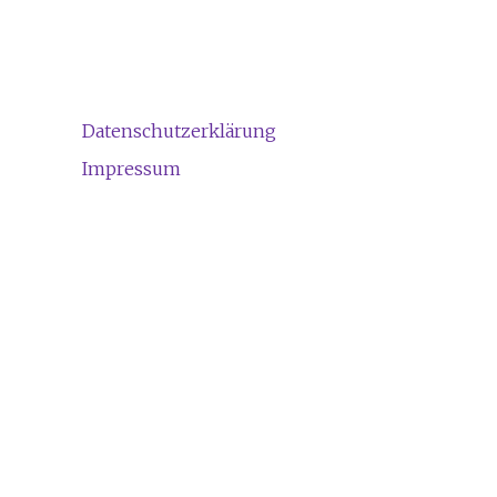
Datenschutzerklärung
Impressum