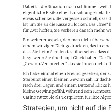
Dabei ist die Situation noch schlimmer, weil 
eigentliche Risiko einer Einzahlung erlebt h
etwas schenken. Sie vergessen schnell, dass 
ist, um Sie an die Kasse zu locken. Das „free“ 
für „Wir hoffen, Sie verlieren danach mehr, w
Ein weiterer Aspekt, den man nicht überseh
einem winzigen Kleingedruckten, das in einer 
dass Sie beim Scrollen fast übersehen, dass 
liegt, wenn Sie überhaupt Glück haben. Der R
„Gewinn‑Versprechen“, das sie Ihnen nicht of
Ich habe einmal einen Freund gesehen, der auf
Starburst einen kleinen Gewinn sah. Er dacht
Nach drei Tagen und einem Dutzend Klicks h
kleine Gewinngefühl, während sein Kontostand
Casino nutzt Sie als Testpiloten für ihre Alg
Strategien, um nicht auf die 