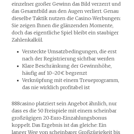
einzelner großer Gewinn das Bild verzerrt und
das Gesamtbild aus den Augen verliert. Genau
dieselbe Taktik nutzen die Casino‑Werbungen:
Sie zeigen Ihnen die glänzenden Momente,
doch das eigentliche Spiel bleibt ein staubiger
Zahlenkalkül.
Versteckte Umsatzbedingungen, die erst
nach der Registrierung sichtbar werden
Klare Beschränkung der Gewinnhöhe,
häufig auf 10–20 € begrenzt
Verknüpfung mit einem Treueprogramm,
das nie wirklich profitabel ist
888casino platziert sein Angebot ähnlich, nur
dass es die 50 Freispiele mit einem scheinbar
großzügigen 20‑Euro‑Einzahlungsbonus
koppelt. Das Ergebnis ist das gleiche: Ein
langer Weg von scheinbarer Großzügigkeit bis