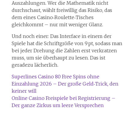
Auszahlungen. Wer die Mathematik nicht
durchschaut, wählt freiwillig das Risiko, das
dem eines Casino‑Roulette‑Tisches
gleichkommt – nur mit weniger Glanz.
Und noch einer: Das Interface in einem der
Spiele hat die Schriftgröße von 9 pt, sodass man
bei jeder Drehung die Zahlen erst verkratzen
muss, um sie überhaupt zu lesen. Das ist
geradezu lächerlich.
Superlines Casino 80 Free Spins ohne
Einzahlung 2026 – Der große Geld‑Trick, den
keiner will
Online Casino Freispiele bei Registrierung –
Der ganze Zirkus um leere Versprechen