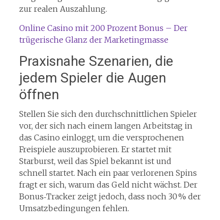
zur realen Auszahlung.
Online Casino mit 200 Prozent Bonus – Der
trügerische Glanz der Marketingmasse
Praxisnahe Szenarien, die
jedem Spieler die Augen
öffnen
Stellen Sie sich den durchschnittlichen Spieler
vor, der sich nach einem langen Arbeitstag in
das Casino einloggt, um die versprochenen
Freispiele auszuprobieren. Er startet mit
Starburst, weil das Spiel bekannt ist und
schnell startet. Nach ein paar verlorenen Spins
fragt er sich, warum das Geld nicht wächst. Der
Bonus‑Tracker zeigt jedoch, dass noch 30 % der
Umsatzbedingungen fehlen.