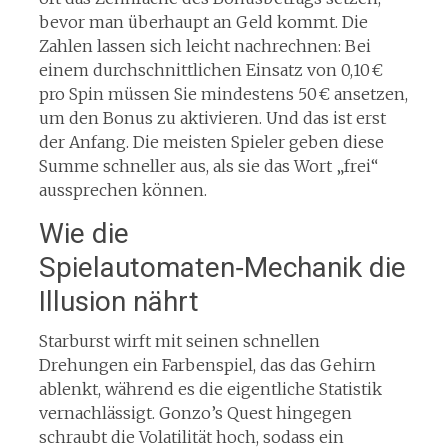
bevor man überhaupt an Geld kommt. Die
Zahlen lassen sich leicht nachrechnen: Bei
einem durchschnittlichen Einsatz von 0,10 €
pro Spin müssen Sie mindestens 50 € ansetzen,
um den Bonus zu aktivieren. Und das ist erst
der Anfang. Die meisten Spieler geben diese
Summe schneller aus, als sie das Wort „frei“
aussprechen können.
Wie die
Spielautomaten‑Mechanik die
Illusion nährt
Starburst wirft mit seinen schnellen
Drehungen ein Farbenspiel, das das Gehirn
ablenkt, während es die eigentliche Statistik
vernachlässigt. Gonzo’s Quest hingegen
schraubt die Volatilität hoch, sodass ein