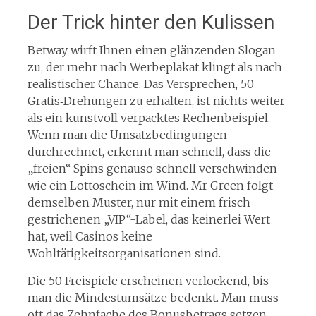
Der Trick hinter den Kulissen
Betway wirft Ihnen einen glänzenden Slogan
zu, der mehr nach Werbeplakat klingt als nach
realistischer Chance. Das Versprechen, 50
Gratis‑Drehungen zu erhalten, ist nichts weiter
als ein kunstvoll verpacktes Rechenbeispiel.
Wenn man die Umsatzbedingungen
durchrechnet, erkennt man schnell, dass die
„freien“ Spins genauso schnell verschwinden
wie ein Lottoschein im Wind. Mr Green folgt
demselben Muster, nur mit einem frisch
gestrichenen „VIP“-Label, das keinerlei Wert
hat, weil Casinos keine
Wohltätigkeitsorganisationen sind.
Die 50 Freispiele erscheinen verlockend, bis
man die Mindestumsätze bedenkt. Man muss
oft das Zehnfache des Bonusbetrags setzen,