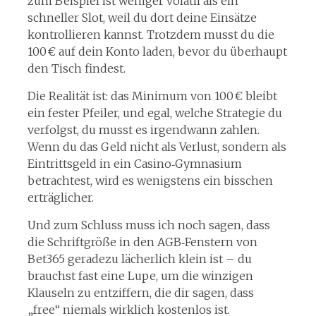
zum Beispiel ist weniger volatil als ein
schneller Slot, weil du dort deine Einsätze
kontrollieren kannst. Trotzdem musst du die
100 € auf dein Konto laden, bevor du überhaupt
den Tisch findest.
Die Realität ist: das Minimum von 100 € bleibt
ein fester Pfeiler, und egal, welche Strategie du
verfolgst, du musst es irgendwann zahlen.
Wenn du das Geld nicht als Verlust, sondern als
Eintrittsgeld in ein Casino‑Gymnasium
betrachtest, wird es wenigstens ein bisschen
erträglicher.
Und zum Schluss muss ich noch sagen, dass
die Schriftgröße in den AGB‑Fenstern von
Bet365 geradezu lächerlich klein ist – du
brauchst fast eine Lupe, um die winzigen
Klauseln zu entziffern, die dir sagen, dass
„free“ niemals wirklich kostenlos ist.