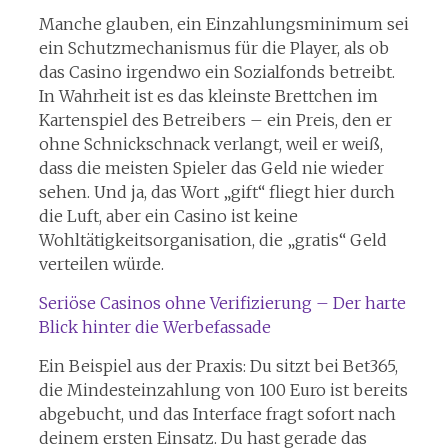
Manche glauben, ein Einzahlungsminimum sei
ein Schutzmechanismus für die Player, als ob
das Casino irgendwo ein Sozialfonds betreibt.
In Wahrheit ist es das kleinste Brettchen im
Kartenspiel des Betreibers – ein Preis, den er
ohne Schnickschnack verlangt, weil er weiß,
dass die meisten Spieler das Geld nie wieder
sehen. Und ja, das Wort „gift“ fliegt hier durch
die Luft, aber ein Casino ist keine
Wohltätigkeitsorganisation, die „gratis“ Geld
verteilen würde.
Seriöse Casinos ohne Verifizierung – Der harte
Blick hinter die Werbefassade
Ein Beispiel aus der Praxis: Du sitzt bei Bet365,
die Mindesteinzahlung von 100 Euro ist bereits
abgebucht, und das Interface fragt sofort nach
deinem ersten Einsatz. Du hast gerade das