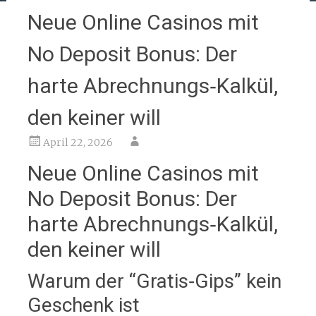
Neue Online Casinos mit
No Deposit Bonus: Der
harte Abrechnungs‑Kalkül,
den keiner will
April 22, 2026
Neue Online Casinos mit
No Deposit Bonus: Der
harte Abrechnungs‑Kalkül,
den keiner will
Warum der “Gratis‑Gips” kein
Geschenk ist