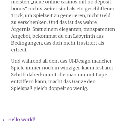
meisten „neue online casinos mit no deposit
bonus“ nichts weiter sind als ein geschliffener
Trick, um Spielzeit zu generieren, nicht Geld
zu verschenken. Und das ist das wahre
Ärgernis: Statt einem eleganten, transparenten
Angebot, bekommst du ein Labyrinth aus
Bedingungen, das dich mehr frustriert als
erfreut.
Und während all dem das UI‑Design mancher
Spiele immer noch in winziger, kaum lesbarer
Schrift daherkommt, die man nur mit Lupe
entziffern kann, macht das Ganze den
Spielspaß gleich doppelt so wenig.
Beitragsnavigation
←
Hello world!