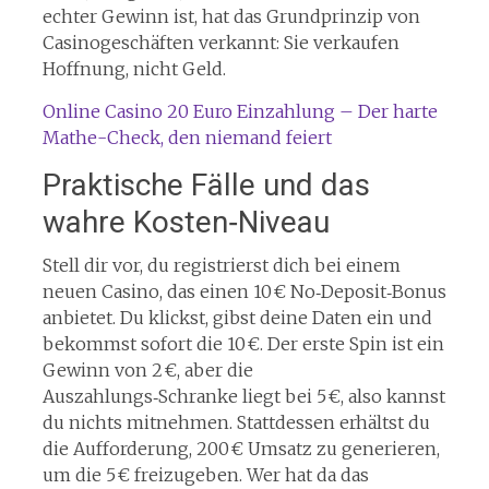
echter Gewinn ist, hat das Grundprinzip von
Casinogeschäften verkannt: Sie verkaufen
Hoffnung, nicht Geld.
Online Casino 20 Euro Einzahlung – Der harte
Mathe-Check, den niemand feiert
Praktische Fälle und das
wahre Kosten‑Niveau
Stell dir vor, du registrierst dich bei einem
neuen Casino, das einen 10 € No‑Deposit‑Bonus
anbietet. Du klickst, gibst deine Daten ein und
bekommst sofort die 10 €. Der erste Spin ist ein
Gewinn von 2 €, aber die
Auszahlungs‑Schranke liegt bei 5 €, also kannst
du nichts mitnehmen. Stattdessen erhältst du
die Aufforderung, 200 € Umsatz zu generieren,
um die 5 € freizugeben. Wer hat da das