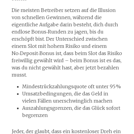
Die meisten Betreiber setzen auf die Illusion
von schnellen Gewinnen, während die
eigentliche Aufgabe darin besteht, dich durch
endlose Bonus‑Runden zu jagen, bis du
erschöpft bist. Der Unterschied zwischen
einem Slot mit hohem Risiko und einem
No‑Deposit‑Bonus ist, dass beim Slot das Risiko
freiwillig gewählt wird – beim Bonus ist es das,
was du nicht gewählt hast, aber jetzt bezahlen
musst.
Mindestrückzahlungsquote oft unter 95 %
Umsatzbedingungen, die das Geld in
vielen Fällen unerschwinglich machen
Auszahlungsgrenzen, die das Glück sofort
begrenzen
Jeder, der glaubt, dass ein kostenloser Dreh ein