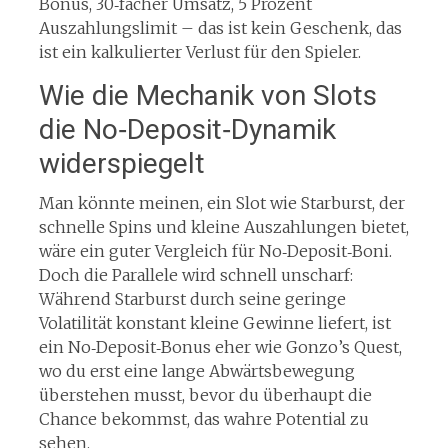
Bonus, 30‑facher Umsatz, 5 Prozent
Auszahlungslimit – das ist kein Geschenk, das
ist ein kalkulierter Verlust für den Spieler.
Wie die Mechanik von Slots
die No‑Deposit‑Dynamik
widerspiegelt
Man könnte meinen, ein Slot wie Starburst, der
schnelle Spins und kleine Auszahlungen bietet,
wäre ein guter Vergleich für No‑Deposit‑Boni.
Doch die Parallele wird schnell unscharf:
Während Starburst durch seine geringe
Volatilität konstant kleine Gewinne liefert, ist
ein No‑Deposit‑Bonus eher wie Gonzo’s Quest,
wo du erst eine lange Abwärts­bewegung
überstehen musst, bevor du überhaupt die
Chance bekommst, das wahre Potential zu
sehen.