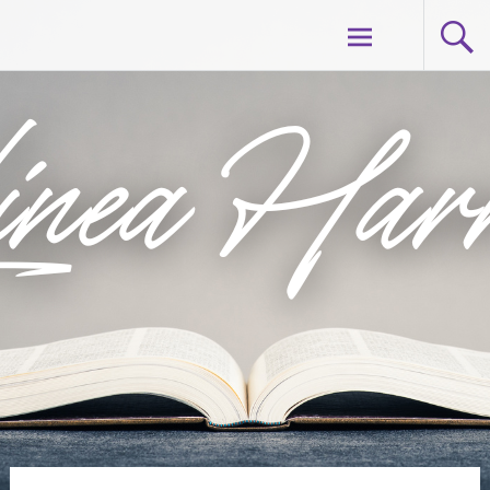
Zum
Linea Harris
Inhalt
springen