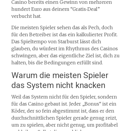
Casino bereits einen Gewinn von mehreren
hundert Euro aus deinem “Gratis‑Deal”
verbucht hat.
Die meisten Spieler sehen das als Pech, doch
für den Betreiber ist das ein kalkulierter Profit.
Das Spieltempo von Starburst lässt dich
glauben, du würdest im Rhythmus des Casinos
schwingen, aber das eigentliche Ziel ist, dich zu
halten, bis die Bedingungen erfüllt sind.
Warum die meisten Spieler
das System nicht knacken
Weil das System nicht für den Spieler, sondern
für das Casino gebaut ist. Jeder „Bonus“ ist ein
Köder, der so fein abgestimmt ist, dass er den
durchschnittlichen Spieler gerade genug reizt,
um zu spielen, aber nicht genug, um profitabel