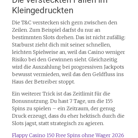
Kleingedruckten
Die T&C verstecken sich gern zwischen den
Zeilen. Zum Beispiel darfst du nur an
bestimmten Slots drehen. Das ist nicht zufällig:
Starburst zieht dich mit seiner schnellen,
leichten Spielweise an, weil das Casino weniger
Risiko bei den Gewinnen sieht. Gleichzeitig
wird die Auszahlung bei progressiven Jackpots
bewusst vermieden, weil das den Geldfluss ins
Haus der Betreiber stoppt.
Ein weiterer Trick ist das Zeitlimit für die
Bonusnutzung. Du hast 7 Tage, um die 155
Spins zu spielen – ein Zeitraum, der genug
Druck erzeugt, dass du eher hektisch durch die
Slots jagst, statt strategisch zu agieren.
Flappy Casino 150 Free Spins ohne Wager 2026