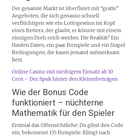
Der gesamte Markt ist überflutet mit “gratis”
Angeboten, die sich genauso schnell
verflüchtigen wie ein Lottogewinn im Kopf
eines Betters, der glaubt, er könnte mit einem
einzigen Dreh reich werden. Die Realität? Ein
Haufen Daten, ein paar Freispiele und ein Stapel
Bedingungen, die kaum jemand aufmerksam
liest.
Online Casino mit niedrigem Einsatz ab 10
Cent – Der Spuk hinter den Kleinstbeträgen
Wie der Bonus Code
funktioniert – nüchterne
Mathematik für den Spieler
Erstmal das Offensichtliche: Du gibst den Code
ein, bekommst 155 Freispiele. Klingt nach