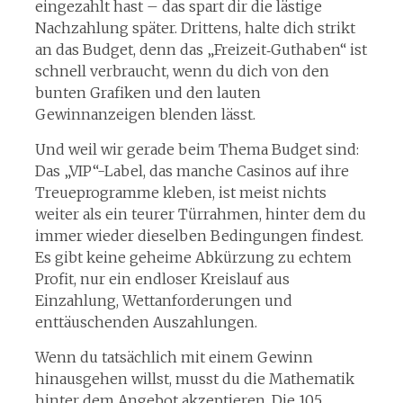
eingezahlt hast – das spart dir die lästige
Nachzahlung später. Drittens, halte dich strikt
an das Budget, denn das „Freizeit‑Guthaben“ ist
schnell verbraucht, wenn du dich von den
bunten Grafiken und den lauten
Gewinnanzeigen blenden lässt.
Und weil wir gerade beim Thema Budget sind:
Das „VIP“-Label, das manche Casinos auf ihre
Treueprogramme kleben, ist meist nichts
weiter als ein teurer Türrahmen, hinter dem du
immer wieder dieselben Bedingungen findest.
Es gibt keine geheime Abkürzung zu echtem
Profit, nur ein endloser Kreislauf aus
Einzahlung, Wettanforderungen und
enttäuschenden Auszahlungen.
Wenn du tatsächlich mit einem Gewinn
hinausgehen willst, musst du die Mathematik
hinter dem Angebot akzeptieren. Die 105