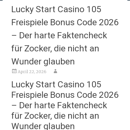
Lucky Start Casino 105
Freispiele Bonus Code 2026
– Der harte Faktencheck
für Zocker, die nicht an
Wunder glauben
April 22, 2026
Lucky Start Casino 105
Freispiele Bonus Code 2026
– Der harte Faktencheck
für Zocker, die nicht an
Wunder glauben