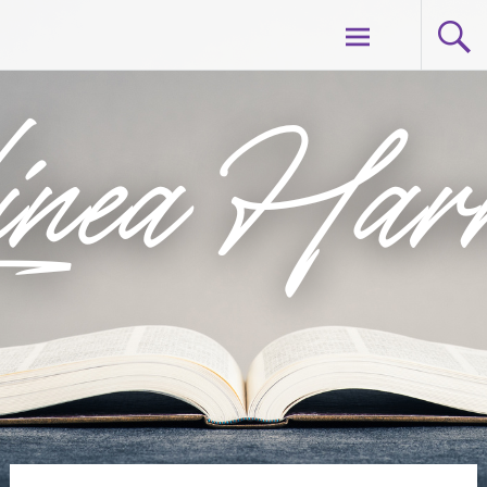
Zum
Linea Harris
Inhalt
springen