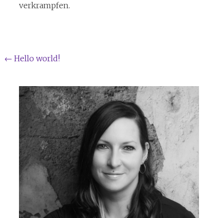
verkrampfen.
Beitragsnavigation
←
Hello world!