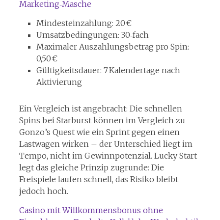
Marketing‑Masche
Mindesteinzahlung: 20 €
Umsatzbedingungen: 30‑fach
Maximaler Auszahlungsbetrag pro Spin:
0,50 €
Gültigkeitsdauer: 7 Kalendertage nach
Aktivierung
Ein Vergleich ist angebracht: Die schnellen
Spins bei Starburst können im Vergleich zu
Gonzo’s Quest wie ein Sprint gegen einen
Lastwagen wirken – der Unterschied liegt im
Tempo, nicht im Gewinnpotenzial. Lucky Start
legt das gleiche Prinzip zugrunde: Die
Freispiele laufen schnell, das Risiko bleibt
jedoch hoch.
Casino mit Willkommensbonus ohne