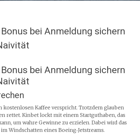
d Bonus bei Anmeldung sichern
Naivität
d Bonus bei Anmeldung sichern
Naivität
rechen
en kostenlosen Kaffee verspricht. Trotzdem glauben
en rettet. Kinbet lockt mit einem Startguthaben, das
 kann, um wahre Gewinne zu erzielen. Dabei wird das
 im Windschatten eines Boeing‑Jetstreams.