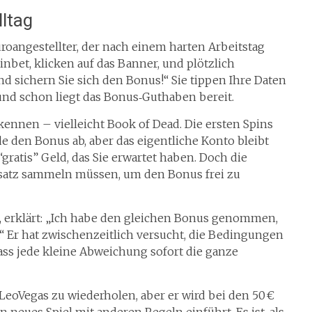
lltag
 Büroangestellter, der nach einem harten Arbeitstag
nbet, klicken auf das Banner, und plötzlich
nd sichern Sie sich den Bonus!“ Sie tippen Ihre Daten
 und schon liegt das Bonus‑Guthaben bereit.
 kennen – vielleicht Book of Dead. Die ersten Spins
e den Bonus ab, aber das eigentliche Konto bleibt
gratis” Geld, das Sie erwartet haben. Doch die
 Umsatz sammeln müssen, um den Bonus frei zu
t, erklärt: „Ich habe den gleichen Bonus genommen,
.“ Er hat zwischenzeitlich versucht, die Bedingungen
ass jede kleine Abweichung sofort die ganze
 LeoVegas zu wiederholen, aber er wird bei den 50 €