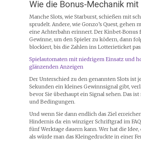
Wie die Bonus‑Mechanik mit 
Manche Slots, wie Starburst, schießen mit sch
sprudelt. Andere, wie Gonzo’s Quest, gehen mi
eine Achterbahn erinnert. Der Kinbet‑Bonus fu
Gewinne, um den Spieler zu ködern, dann fol
blockiert, bis die Zahlen ins Lotterieticket pa
Spielautomaten mit niedrigem Einsatz und h
glänzenden Anzeigen
Der Unterschied zu den genannten Slots ist 
Sekunden ein kleines Gewinnsignal gibt, ve
bevor Sie überhaupt ein Signal sehen. Das ist 
und Bedingungen.
Und wenn Sie dann endlich das Ziel erreichen
Hindernis da: ein winziger Schriftgrad im FAQ
fünf Werktage dauern kann. Wer hat die Idee, 
als würde man das Kleingedruckte in einer F