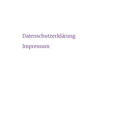
Datenschutzerklärung
Impressum