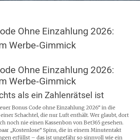
ode Ohne Einzahlung 2026:
 dem Werbe‑Gimmick
ode Ohne Einzahlung 2026:
 dem Werbe‑Gimmick
hts als ein Zahlenrätsel ist
euer Bonus Code ohne Einzahlung 2026“ in die
 einer Schachtel, die nur Luft enthält. Wer glaubt, dort
lich noch nie einen Kassenbon von Bet365 gesehen.
paar „Kostenlose“ Spins, die in einem Minutentakt
n erfüllst – das ist ungefähr so sinnvoll wie ein