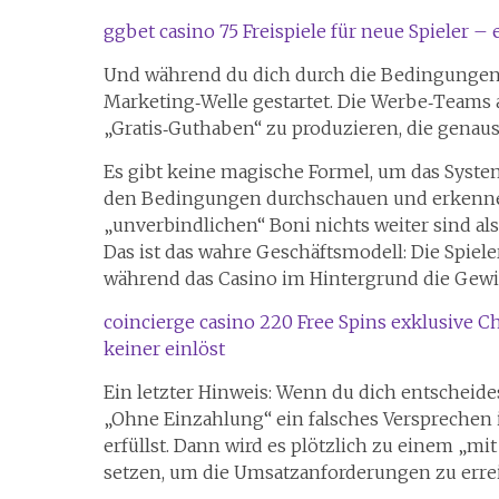
ggbet casino 75 Freispiele für neue Spieler –
Und während du dich durch die Bedingungen q
Marketing‑Welle gestartet. Die Werbe‑Teams 
„Gratis‑Guthaben“ zu produzieren, die genau
Es gibt keine magische Formel, um das Syste
den Bedingungen durchschauen und erkennen
„unverbindlichen“ Boni nichts weiter sind al
Das ist das wahre Geschäftsmodell: Die Spiel
während das Casino im Hintergrund die Gewi
coincierge casino 220 Free Spins exklusive C
keiner einlöst
Ein letzter Hinweis: Wenn du dich entscheides
„Ohne Einzahlung“ ein falsches Versprechen is
erfüllst. Dann wird es plötzlich zu einem „mi
setzen, um die Umsatzanforderungen zu erre