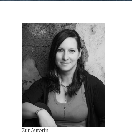
Zur Autorin