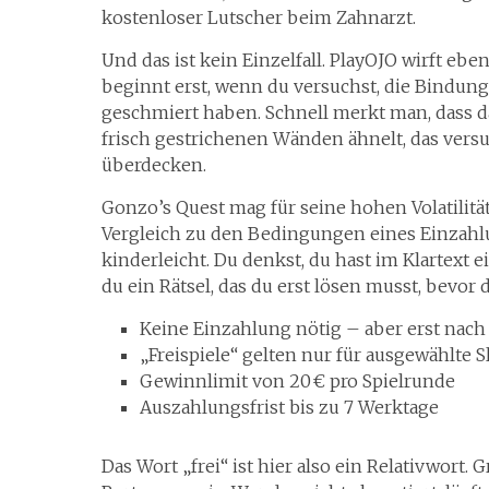
kostenloser Lutscher beim Zahnarzt.
Und das ist kein Einzelfall. PlayOJO wirft ebe
beginnt erst, wenn du versuchst, die Bindung
geschmiert haben. Schnell merkt man, dass d
frisch gestrichenen Wänden ähnelt, das vers
überdecken.
Gonzo’s Quest mag für seine hohen Volatilitä
Vergleich zu den Bedingungen eines Einzahl
kinderleicht. Du denkst, du hast im Klartext
du ein Rätsel, das du erst lösen musst, bevo
Keine Einzahlung nötig – aber erst nach 
„Freispiele“ gelten nur für ausgewählte S
Gewinnlimit von 20 € pro Spielrunde
Auszahlungsfrist bis zu 7 Werktage
Das Wort „frei“ ist hier also ein Relativwort. 