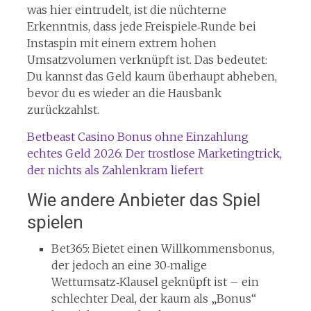
was hier eintrudelt, ist die nüchterne
Erkenntnis, dass jede Freispiele‑Runde bei
Instaspin mit einem extrem hohen
Umsatzvolumen verknüpft ist. Das bedeutet:
Du kannst das Geld kaum überhaupt abheben,
bevor du es wieder an die Hausbank
zurückzahlst.
Betbeast Casino Bonus ohne Einzahlung
echtes Geld 2026: Der trostlose Marketingtrick,
der nichts als Zahlenkram liefert
Wie andere Anbieter das Spiel
spielen
Bet365: Bietet einen Willkommensbonus,
der jedoch an eine 30‑malige
Wettumsatz‑Klausel geknüpft ist – ein
schlechter Deal, der kaum als „Bonus“