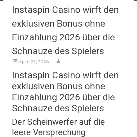
Instaspin Casino wirft den
exklusiven Bonus ohne
Einzahlung 2026 über die
Schnauze des Spielers
April 22, 2026
Instaspin Casino wirft den
exklusiven Bonus ohne
Einzahlung 2026 über die
Schnauze des Spielers
Der Scheinwerfer auf die
leere Versprechung