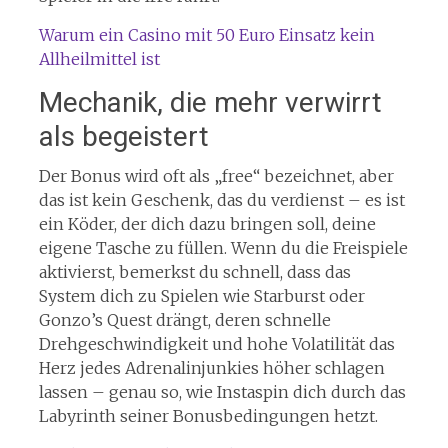
Warum ein Casino mit 50 Euro Einsatz kein
Allheilmittel ist
Mechanik, die mehr verwirrt
als begeistert
Der Bonus wird oft als „free“ bezeichnet, aber
das ist kein Geschenk, das du verdienst – es ist
ein Köder, der dich dazu bringen soll, deine
eigene Tasche zu füllen. Wenn du die Freispiele
aktivierst, bemerkst du schnell, dass das
System dich zu Spielen wie Starburst oder
Gonzo’s Quest drängt, deren schnelle
Drehgeschwindigkeit und hohe Volatilität das
Herz jedes Adrenalinjunkies höher schlagen
lassen – genau so, wie Instaspin dich durch das
Labyrinth seiner Bonusbedingungen hetzt.