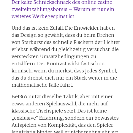
Der kalte Schnickschnack des online casino
zweiteinzahlungsbonus – Warum er nur ein
weiteres Werbegespinst ist
Und das ist kein Zufall. Die Entwickler haben
das Design so gewählt, dass du beim Drehen
von Starburst das schnelle Flackern der Lichter
erlebst, während du gleichzeitig versuchst, die
versteckten Umsatzbedingungen zu
entziffern. Der Kontrast wirkt fast schon
komisch, wenn du merkst, dass jedes Symbol,
das du drehst, dich nur ein Stück weiter in die
mathematische Falle führt.
Bet365 nutzt dieselbe Taktik, aber mit einer
etwas anderen Spielauswahl, die mehr auf
klassische Tischspiele setzt. Das ist keine
„exklusive“ Erfahrung, sondern ein bewusstes
Aufspielen von Komplexität, das den Spieler
langfristig bindet, weil er nicht mehr sieht, wo