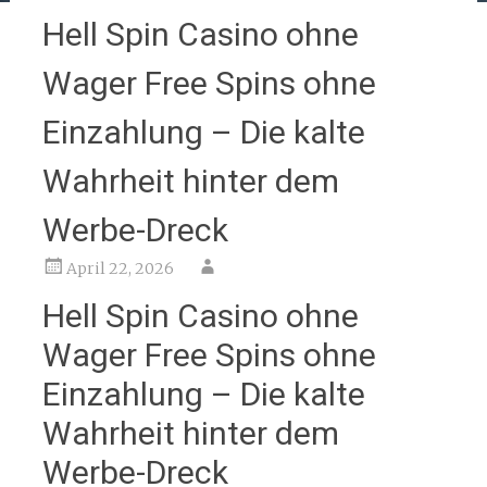
Hell Spin Casino ohne
Wager Free Spins ohne
Einzahlung – Die kalte
Wahrheit hinter dem
Werbe-Dreck
April 22, 2026
Hell Spin Casino ohne
Wager Free Spins ohne
Einzahlung – Die kalte
Wahrheit hinter dem
Werbe-Dreck