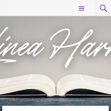
Zum
Linea Harris
Inhalt
springen