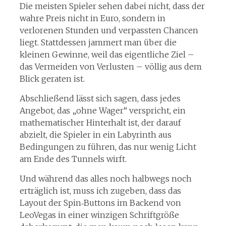
Die meisten Spieler sehen dabei nicht, dass der
wahre Preis nicht in Euro, sondern in
verlorenen Stunden und verpassten Chancen
liegt. Stattdessen jammert man über die
kleinen Gewinne, weil das eigentliche Ziel –
das Vermeiden von Verlusten – völlig aus dem
Blick geraten ist.
Abschließend lässt sich sagen, dass jedes
Angebot, das „ohne Wager“ verspricht, ein
mathematischer Hinterhalt ist, der darauf
abzielt, die Spieler in ein Labyrinth aus
Bedingungen zu führen, das nur wenig Licht
am Ende des Tunnels wirft.
Und während das alles noch halbwegs noch
erträglich ist, muss ich zugeben, dass das
Layout der Spin‑Buttons im Backend von
LeoVegas in einer winzigen Schriftgröße