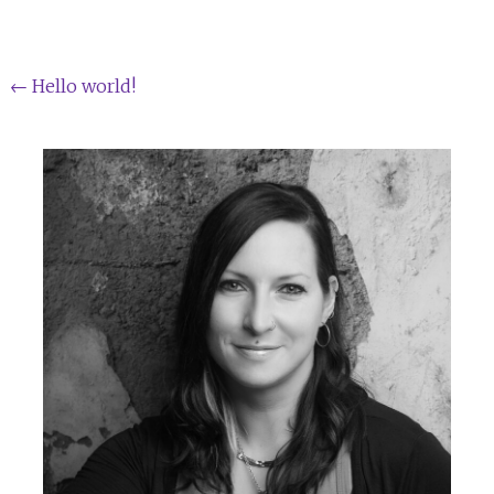
Beitragsnavigation
←
Hello world!