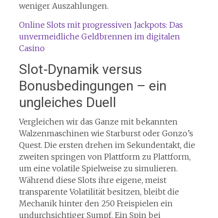
weniger Auszahlungen.
Online Slots mit progressiven Jackpots: Das
unvermeidliche Geldbrennen im digitalen
Casino
Slot‑Dynamik versus
Bonusbedingungen – ein
ungleiches Duell
Vergleichen wir das Ganze mit bekannten
Walzen­maschinen wie Starburst oder Gonzo’s
Quest. Die ersten drehen im Sekundentakt, die
zweiten springen von Plattform zu Plattform,
um eine volatile Spielweise zu simulieren.
Während diese Slots ihre eigene, meist
transparente Volatilität besitzen, bleibt die
Mechanik hinter den 250 Freispielen ein
undurchsichtiger Sumpf. Ein Spin bei