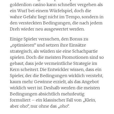
goldenlion casino kann schneller vergehen als
ein Wurf bei einem Würfelspiel, doch die
wahre Gefahr liegt nicht im Tempo, sondern in
den versteckten Bedingungen, die nach jedem
Dreh wieder neu ausgewertet werden.
Einige Spieler versuchen, den Bonus zu
„optimieren“ und setzen ihre Einsätze
strategisch, als würden sie eine Schachpartie
spielen. Doch die meisten Promotionen sind so
gebaut, dass jede vermeintliche Strategie im
Kern scheitert. Die Entwickler wissen, dass ein
Spieler, der die Bedingungen wirklich versteht,
kaum mehr Gewinne erzielt, als das Angebot
wirklich wert ist. Deshalb werden die meisten
Bedingungen absichtlich mehrdeutig
formuliert – ein klassischer Fall von „Klein,
aber oho“, nur ohne das „oho“.