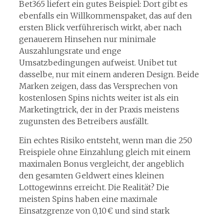
Bet365 liefert ein gutes Beispiel: Dort gibt es
ebenfalls ein Willkommenspaket, das auf den
ersten Blick verführerisch wirkt, aber nach
genauerem Hinsehen nur minimale
Auszahlungsrate und enge
Umsatzbedingungen aufweist. Unibet tut
dasselbe, nur mit einem anderen Design. Beide
Marken zeigen, dass das Versprechen von
kostenlosen Spins nichts weiter ist als ein
Marketingtrick, der in der Praxis meistens
zugunsten des Betreibers ausfällt.
Ein echtes Risiko entsteht, wenn man die 250
Freispiele ohne Einzahlung gleich mit einem
maximalen Bonus vergleicht, der angeblich
den gesamten Geldwert eines kleinen
Lottogewinns erreicht. Die Realität? Die
meisten Spins haben eine maximale
Einsatzgrenze von 0,10 € und sind stark