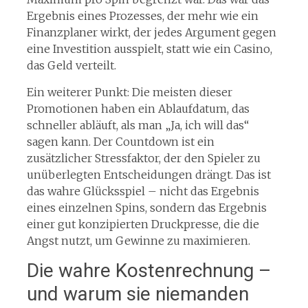
Ergebnis eines Prozesses, der mehr wie ein
Finanzplaner wirkt, der jedes Argument gegen
eine Investition ausspielt, statt wie ein Casino,
das Geld verteilt.
Ein weiterer Punkt: Die meisten dieser
Promotionen haben ein Ablaufdatum, das
schneller abläuft, als man „Ja, ich will das“
sagen kann. Der Countdown ist ein
zusätzlicher Stressfaktor, der den Spieler zu
unüberlegten Entscheidungen drängt. Das ist
das wahre Glücksspiel – nicht das Ergebnis
eines einzelnen Spins, sondern das Ergebnis
einer gut konzipierten Druckpresse, die die
Angst nutzt, um Gewinne zu maximieren.
Die wahre Kostenrechnung –
und warum sie niemanden