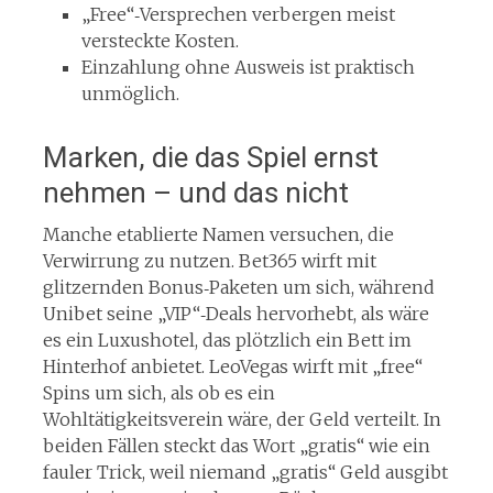
„Free“‑Versprechen verbergen meist
versteckte Kosten.
Einzahlung ohne Ausweis ist praktisch
unmöglich.
Marken, die das Spiel ernst
nehmen – und das nicht
Manche etablierte Namen versuchen, die
Verwirrung zu nutzen. Bet365 wirft mit
glitzernden Bonus‑Paketen um sich, während
Unibet seine „VIP“‑Deals hervorhebt, als wäre
es ein Luxushotel, das plötzlich ein Bett im
Hinterhof anbietet. LeoVegas wirft mit „free“
Spins um sich, als ob es ein
Wohltätigkeitsverein wäre, der Geld verteilt. In
beiden Fällen steckt das Wort „gratis“ wie ein
fauler Trick, weil niemand „gratis“ Geld ausgibt