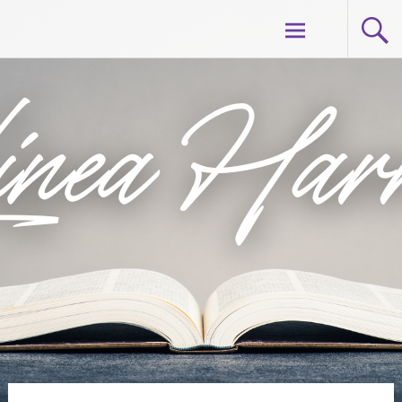
Zum
Linea Harris
Inhalt
springen