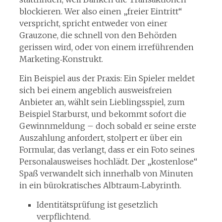
blockieren. Wer also einen „freier Eintritt“
verspricht, spricht entweder von einer
Grauzone, die schnell von den Behörden
gerissen wird, oder von einem irreführenden
Marketing‑Konstrukt.
Ein Beispiel aus der Praxis: Ein Spieler meldet
sich bei einem angeblich ausweisfreien
Anbieter an, wählt sein Lieblingsspiel, zum
Beispiel Starburst, und bekommt sofort die
Gewinnmeldung – doch sobald er seine erste
Auszahlung anfordert, stolpert er über ein
Formular, das verlangt, dass er ein Foto seines
Personalausweises hochlädt. Der „kostenlose“
Spaß verwandelt sich innerhalb von Minuten
in ein bürokratisches Albtraum‑Labyrinth.
Identitätsprüfung ist gesetzlich
verpflichtend.