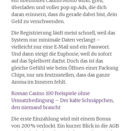
ein überholtes Casino‑Motto wirkt: grell,
überladen und voller pop‑up‑Ads, die dich
daran erinnern, dass du gerade dabei bist, dein
Geld zu verschwenden.
Die Registrierung läuft meist schnell, weil das
System nur minimale Daten verlangt –
vielleicht nur eine E‑Mail und ein Passwort.
Und dann steigt die Euphorie, weil du sofort
auf das Spielbrett darfst. Doch das ist das
gleiche Gefühl wie beim Öffnen einer Packung
Chips, nur um festzustellen, dass das ganze
Aroma im Inneren fehlt.
Roman Casino 100 Freispiele ohne
Umsatzbedingung – Der kalte Schnäppchen,
den niemand braucht
Die erste Einzahlung wird mit einem Bonus
von 200 % verlockt. Ein kurzer Blick in die AGB