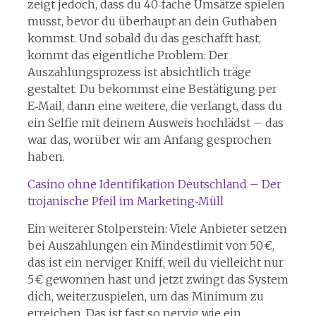
zeigt jedoch, dass du 40‑fache Umsätze spielen
musst, bevor du überhaupt an dein Guthaben
kommst. Und sobald du das geschafft hast,
kommt das eigentliche Problem: Der
Auszahlungsprozess ist absichtlich träge
gestaltet. Du bekommst eine Bestätigung per
E‑Mail, dann eine weitere, die verlangt, dass du
ein Selfie mit deinem Ausweis hochlädst – das
war das, worüber wir am Anfang gesprochen
haben.
Casino ohne Identifikation Deutschland – Der
trojanische Pfeil im Marketing‑Müll
Ein weiterer Stolperstein: Viele Anbieter setzen
bei Auszahlungen ein Mindestlimit von 50 €,
das ist ein nerviger Kniff, weil du vielleicht nur
5 € gewonnen hast und jetzt zwingt das System
dich, weiterzuspielen, um das Minimum zu
erreichen. Das ist fast so nervig wie ein