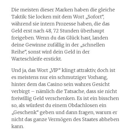
Die meisten dieser Marken haben die gleiche
Taktik: Sie locken mit dem Wort „Sofort“,
während sie intern Prozesse haben, die das
Geld erst nach 48, 72 Stunden überhaupt
freigeben. Wenn du das Glück hast, landen
deine Gewinne zufällig in der „schnellen
Reihe“, sonst wird dein Geld in der
Warteschleife erstickt.
Und ja, das Wort „VIP“ klingt attraktiv, doch ist
es meistens nur ein schmutziger Vorhang,
hinter dem das Casino sein wahres Gesicht
verbirgt – nämlich die Tatsache, dass sie nicht
freiwillig Geld verschenken. Es ist ein bisschen
so, als würdest du einem Obdachlosen ein
„Geschenk“ geben und dann fragen, warum er
nicht das ganze Vermögen des Staates abheben
kann.