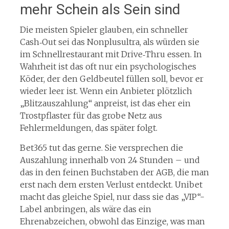
mehr Schein als Sein sind
Die meisten Spieler glauben, ein schneller
Cash‑Out sei das Nonplusultra, als würden sie
im Schnellrestaurant mit Drive‑Thru essen. In
Wahrheit ist das oft nur ein psychologisches
Köder, der den Geldbeutel füllen soll, bevor er
wieder leer ist. Wenn ein Anbieter plötzlich
„Blitzauszahlung“ anpreist, ist das eher ein
Trostpflaster für das grobe Netz aus
Fehlermeldungen, das später folgt.
Bet365 tut das gerne. Sie versprechen die
Auszahlung innerhalb von 24 Stunden – und
das in den feinen Buchstaben der AGB, die man
erst nach dem ersten Verlust entdeckt. Unibet
macht das gleiche Spiel, nur dass sie das „VIP“-
Label anbringen, als wäre das ein
Ehrenabzeichen, obwohl das Einzige, was man