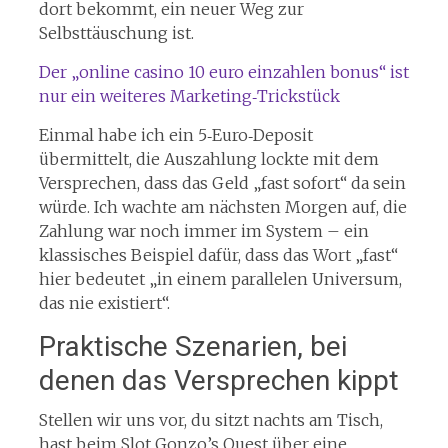
dort bekommt, ein neuer Weg zur
Selbsttäuschung ist.
Der „online casino 10 euro einzahlen bonus“ ist
nur ein weiteres Marketing‑Trickstück
Einmal habe ich ein 5‑Euro‑Deposit
übermittelt, die Auszahlung lockte mit dem
Versprechen, dass das Geld „fast sofort“ da sein
würde. Ich wachte am nächsten Morgen auf, die
Zahlung war noch immer im System – ein
klassisches Beispiel dafür, dass das Wort „fast“
hier bedeutet „in einem parallelen Universum,
das nie existiert“.
Praktische Szenarien, bei
denen das Versprechen kippt
Stellen wir uns vor, du sitzt nachts am Tisch,
hast beim Slot Gonzo’s Quest über eine