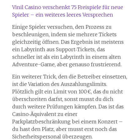
Vinil Casino verschenkt 75 Freispiele für neue
Spieler – ein weiteres leeres Versprechen
Einige Spieler versuchen, den Prozess zu
beschleunigen, indem sie mehrere Tickets
gleichzeitig öffnen. Das Ergebnis ist meistens
ein Labyrinth aus Support‑Tickets, das
schneller ist als ein Labyrinth in einem alten
Adventure-Game, aber genauso frustrierend.
Ein weiterer Trick, den die Betreiber einsetzen,
ist die Variation des Auszahlungslimits.
Plötzlich gilt ein Limit von 100 €, das du nicht
überschreiten darfst, sonst musst du dich
durch weitere Prüfungen kämpfen. Das ist das
Casino‑Äquivalent zu einer
Parkplatzbeschränkung bei einem Konzert –
du hast den Platz, aber musst erst noch das
Sicherheitspersonal überzeugen.