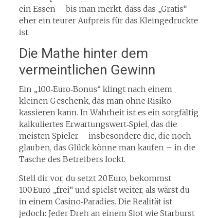
ein Essen – bis man merkt, dass das „Gratis“
eher ein teurer Aufpreis für das Kleingedruckte
ist.
Die Mathe hinter dem
vermeintlichen Gewinn
Ein „100‑Euro‑Bonus“ klingt nach einem
kleinen Geschenk, das man ohne Risiko
kassieren kann. In Wahrheit ist es ein sorgfältig
kalkuliertes Erwartungswert‑Spiel, das die
meisten Spieler – insbesondere die, die noch
glauben, das Glück könne man kaufen – in die
Tasche des Betreibers lockt.
Stell dir vor, du setzt 20 Euro, bekommst
100 Euro „frei“ und spielst weiter, als wärst du
in einem Casino‑Paradies. Die Realität ist
jedoch: Jeder Dreh an einem Slot wie Starburst