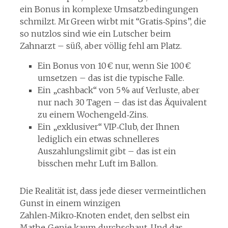
ein Bonus in komplexe Umsatzbedingungen
schmilzt. Mr Green wirbt mit “Gratis‑Spins”, die
so nutzlos sind wie ein Lutscher beim
Zahnarzt – süß, aber völlig fehl am Platz.
Ein Bonus von 10 € nur, wenn Sie 100 €
umsetzen – das ist die typische Falle.
Ein „cashback“ von 5 % auf Verluste, aber
nur nach 30 Tagen – das ist das Äquivalent
zu einem Wochengeld‑Zins.
Ein „exklusiver“ VIP‑Club, der Ihnen
lediglich ein etwas schnelleres
Auszahlungslimit gibt – das ist ein
bisschen mehr Luft im Ballon.
Die Realität ist, dass jede dieser vermeintlichen
Gunst in einem winzigen
Zahlen‑Mikro‑Knoten endet, den selbst ein
Mathe‑Genie kaum durchschaut. Und das