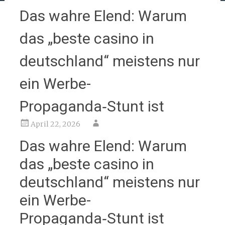
Das wahre Elend: Warum
das „beste casino in
deutschland“ meistens nur
ein Werbe-
Propaganda‑Stunt ist
April 22, 2026
Das wahre Elend: Warum
das „beste casino in
deutschland“ meistens nur
ein Werbe-
Propaganda‑Stunt ist