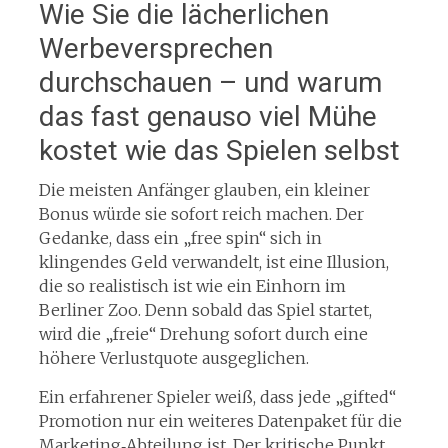
Wie Sie die lächerlichen
Werbeversprechen
durchschauen – und warum
das fast genauso viel Mühe
kostet wie das Spielen selbst
Die meisten Anfänger glauben, ein kleiner
Bonus würde sie sofort reich machen. Der
Gedanke, dass ein „free spin“ sich in
klingendes Geld verwandelt, ist eine Illusion,
die so realistisch ist wie ein Einhorn im
Berliner Zoo. Denn sobald das Spiel startet,
wird die „freie“ Drehung sofort durch eine
höhere Verlustquote ausgeglichen.
Ein erfahrener Spieler weiß, dass jede „gifted“
Promotion nur ein weiteres Datenpaket für die
Marketing‑Abteilung ist. Der kritische Punkt