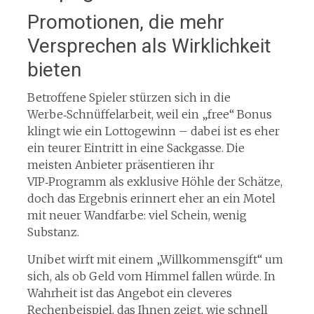
Promotionen, die mehr
Versprechen als Wirklichkeit
bieten
Betroffene Spieler stürzen sich in die
Werbe‑Schnüffelarbeit, weil ein „free“ Bonus
klingt wie ein Lottogewinn – dabei ist es eher
ein teurer Eintritt in eine Sackgasse. Die
meisten Anbieter präsentieren ihr
VIP‑Programm als exklusive Höhle der Schätze,
doch das Ergebnis erinnert eher an ein Motel
mit neuer Wandfarbe: viel Schein, wenig
Substanz.
Unibet wirft mit einem „Willkommensgift“ um
sich, als ob Geld vom Himmel fallen würde. In
Wahrheit ist das Angebot ein cleveres
Rechenbeispiel, das Ihnen zeigt, wie schnell