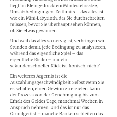
liegt im Kleingedruckten: Mindesteinsätze,
Umsatzbedingungen, Zeitlimits – das alles ist
wie ein Mini‑Labyrinth, das Sie durchschreiten
müssen, bevor Sie überhaupt sehen können,
ob Sie etwas gewinnen.
Und weil das alles so nervig ist, verbringen wir
Stunden damit, jede Bedingung zu analysieren,
während das eigentliche Spiel – das
eigentliche Risiko – nur ein
sekundenschneller Klick ist. Ironisch, nicht?
Ein weiteres Ärgernis ist die
Auszahlungsgeschwindigkeit. Selbst wenn Sie
es schaffen, einen Gewinn zu erzielen, kann
der Prozess von der Genehmigung bis zum
Erhalt des Geldes Tage, manchmal Wochen in
Anspruch nehmen. Und das ist nur das
Grundgerüst – manche Banken schleifen das