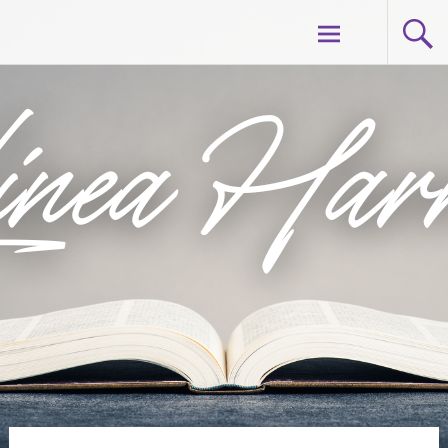
Zum
Linea Harris
Inhalt
springen