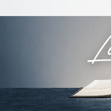
Zum
Linea Harris
Inhalt
springen