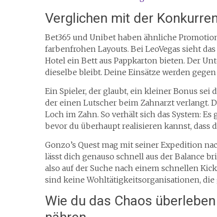
Verglichen mit der Konkurre
Bet365 und Unibet haben ähnliche Promotione
farbenfrohen Layouts. Bei LeoVegas sieht das 
Hotel ein Bett aus Pappkarton bieten. Der Un
dieselbe bleibt. Deine Einsätze werden gege
Ein Spieler, der glaubt, ein kleiner Bonus sei
der einen Lutscher beim Zahnarzt verlangt. Di
Loch im Zahn. So verhält sich das System: Es 
bevor du überhaupt realisieren kannst, dass 
Gonzo’s Quest mag mit seiner Expedition nach
lässt dich genauso schnell aus der Balance b
also auf der Suche nach einem schnellen Kick 
sind keine Wohltätigkeitsorganisationen, die
Wie du das Chaos überleben