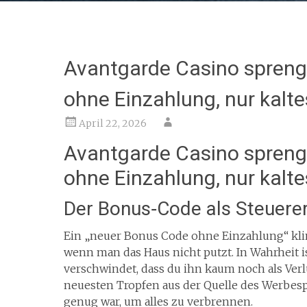
Avantgarde Casino spreng
ohne Einzahlung, nur kalte
April 22, 2026
Avantgarde Casino spreng
ohne Einzahlung, nur kalte
Der Bonus‑Code als Steuererk
Ein „neuer Bonus Code ohne Einzahlung“ kli
wenn man das Haus nicht putzt. In Wahrheit is
verschwindet, dass du ihn kaum noch als Verl
neuesten Tropfen aus der Quelle des Werbespe
genug war, um alles zu verbrennen.