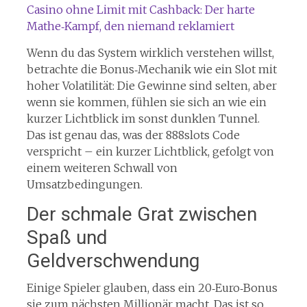
Casino ohne Limit mit Cashback: Der harte
Mathe‑Kampf, den niemand reklamiert
Wenn du das System wirklich verstehen willst,
betrachte die Bonus‑Mechanik wie ein Slot mit
hoher Volatilität: Die Gewinne sind selten, aber
wenn sie kommen, fühlen sie sich an wie ein
kurzer Lichtblick im sonst dunklen Tunnel.
Das ist genau das, was der 888slots Code
verspricht – ein kurzer Lichtblick, gefolgt von
einem weiteren Schwall von
Umsatzbedingungen.
Der schmale Grat zwischen
Spaß und
Geldverschwendung
Einige Spieler glauben, dass ein 20‑Euro‑Bonus
sie zum nächsten Millionär macht. Das ist so