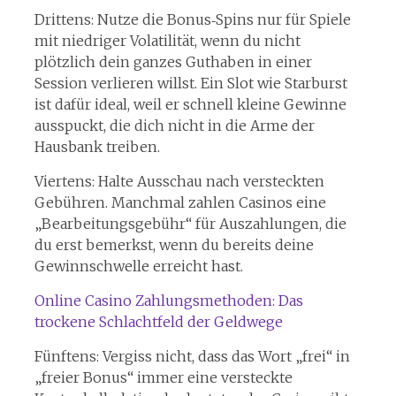
Drittens: Nutze die Bonus‑Spins nur für Spiele
mit niedriger Volatilität, wenn du nicht
plötzlich dein ganzes Guthaben in einer
Session verlieren willst. Ein Slot wie Starburst
ist dafür ideal, weil er schnell kleine Gewinne
ausspuckt, die dich nicht in die Arme der
Hausbank treiben.
Viertens: Halte Ausschau nach versteckten
Gebühren. Manchmal zahlen Casinos eine
„Bearbeitungsgebühr“ für Auszahlungen, die
du erst bemerkst, wenn du bereits deine
Gewinnschwelle erreicht hast.
Online Casino Zahlungsmethoden: Das
trockene Schlachtfeld der Geldwege
Fünftens: Vergiss nicht, dass das Wort „frei“ in
„freier Bonus“ immer eine versteckte