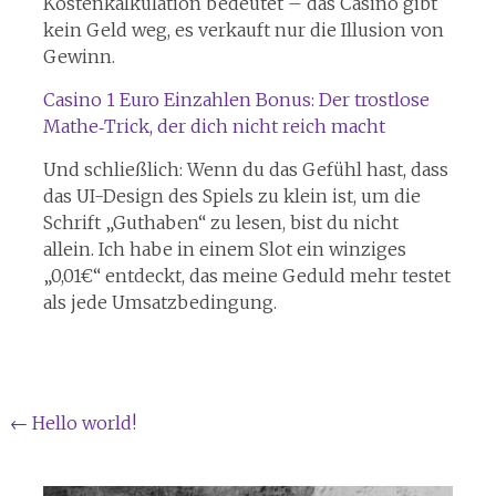
Kostenkalkulation bedeutet – das Casino gibt
kein Geld weg, es verkauft nur die Illusion von
Gewinn.
Casino 1 Euro Einzahlen Bonus: Der trostlose
Mathe‑Trick, der dich nicht reich macht
Und schließlich: Wenn du das Gefühl hast, dass
das UI-Design des Spiels zu klein ist, um die
Schrift „Guthaben“ zu lesen, bist du nicht
allein. Ich habe in einem Slot ein winziges
„0,01€“ entdeckt, das meine Geduld mehr testet
als jede Umsatzbedingung.
Beitragsnavigation
←
Hello world!