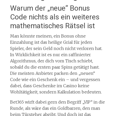
Warum der „neue“ Bonus
Code nichts als ein weiteres
mathematisches Rätsel ist
Man könnte meinen, ein Bonus ohne
Einzahlung ist das heilige Grial für jeden
Spieler, der sein Geld noch nicht verloren hat.
In Wirklichkeit ist es nur ein raffinierter
Algorithmus, der dich vom Tisch schiebt,
sobald du die ersten paar Spins getätigt hast.
Die meisten Anbieter packen den „neuen“
Code wie ein Geschenk ein – und vergessen
dabei, dass Geschenke im Casino keine
Wohltätigkeit, sondern Kalkulation bedeuten.
Bet365 wirft dabei gern den Begriff „VIP“ in die
Runde, als wäre das ein Goldbarren, den man
beim Türsteher abgibt. Und doch ist das