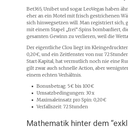
Bet365, Unibet und sogar LeoVegas haben ähnl
eher an ein Motel mit frisch gestrichenen W
sich hinwegsetzen will. Man registriert sich,
mit einem Stapel „frei“‑Spins bombardiert, d
gesamten Gewinn zu verlieren, weil die Wetta
Der eigentliche Clou liegt im Kleingedruckt
0,20 €, und ein Zeitfenster von nur 72 Stunden
Start‑Kapital, hat vermutlich noch nie eine R
gilt zwar auch schnelle Action, aber wenigs
einem echten Verhältnis.
Bonusbetrag: 5 € bis 100 €
Umsatzbedingungen: 30 x
Maximaleinsatz pro Spin: 0,20 €
Verfallszeit: 72 Stunden
Mathematik hinter dem “exk