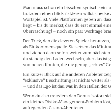
Man muss schon ein bisschen zynisch sein, 
trotzdem einen Blick riskieren willst, checke
Wortspiel ist. Viele Plattformen geben an, d
liegt – bis du merkst, dass du erst einmal ei
Überraschung! – noch ein paar Werktage brau
Der Trick, den die cleveren Spieler benutzen,
als Einkommensquelle. Sie setzen das Minim
und ziehen dann sofort weiter zum nächsten 
du ständig den Laden wechseln, aber das ist g
von neuen Konten, die nie genug „echtes“ Gel
Ein kurzer Blick auf die anderen Anbieter zeig
“exklusive” Beschriftung ist nichts weiter al
– und das Ego ist das, was in den Hallen der 
Wenn du also trotzdem den Bonus “sofort sich
ein kleines Risiko‑Management‑Problem löst,
aufregenden Casino‑Abenteuer.