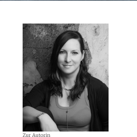
Zur Autorin