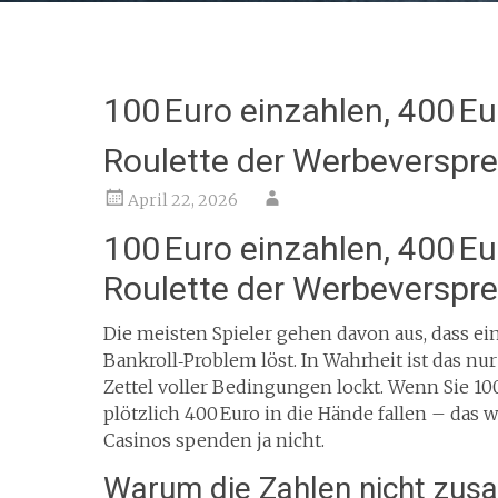
100 Euro einzahlen, 400 E
Roulette der Werbeverspr
April 22, 2026
100 Euro einzahlen, 400 E
Roulette der Werbeverspr
Die meisten Spieler gehen davon aus, dass e
Bankroll‑Problem löst. In Wahrheit ist das nur
Zettel voller Bedingungen lockt. Wenn Sie 100
plötzlich 400 Euro in die Hände fallen – das w
Casinos spenden ja nicht.
Warum die Zahlen nicht zu