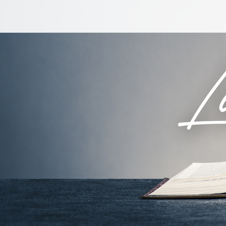
Zum
Linea Harris
Inhalt
springen