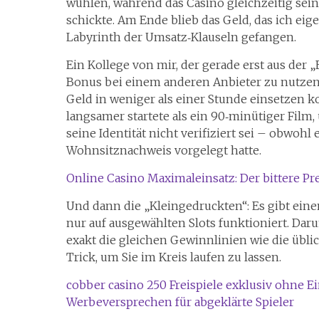
wühlen, während das Casino gleichzeitig seine
schickte. Am Ende blieb das Geld, das ich eig
Labyrinth der Umsatz‑Klauseln gefangen.
Ein Kollege von mir, der gerade erst aus der 
Bonus bei einem anderen Anbieter zu nutzen. 
Geld in weniger als einer Stunde einsetzen k
langsamer startete als ein 90‑minütiger Film,
seine Identität nicht verifiziert sei – obwohl
Wohnsitznachweis vorgelegt hatte.
Online Casino Maximal­einsatz: Der bittere Pre
Und dann die „Kleingedruckten“: Es gibt einen
nur auf ausgewählten Slots funktioniert. Darun
exakt die gleichen Gewinnlinien wie die übli
Trick, um Sie im Kreis laufen zu lassen.
cobber casino 250 Freispiele exklusiv ohne E
Werbeversprechen für abgeklärte Spieler