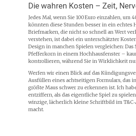
Die wahren Kosten – Zeit, Nerv
Jedes Mal, wenn Sie 100 Euro einzahlen, um 400
könnten diese Stunden besser in ein echtes
Briefmarken, die nicht so schnell an Wert ve
verstehen, ist dabei ein unterschätzter Koste
Design in manchen Spielen vergleichen: Das S
Pfefferkorn in einem Hochhausfenster – kaum
kontrollieren, während Sie in Wirklichkeit nu
Werfen wir einen Blick auf das Kündigungs­ve
Ausfüllen eines achtseitigen Formulars, das in 
größte Maus schwer zu erkennen ist. Ich habe
entziffern, als das eigentliche Spiel zu spiel
winzige, lächerlich kleine Schriftbild im T&
macht.