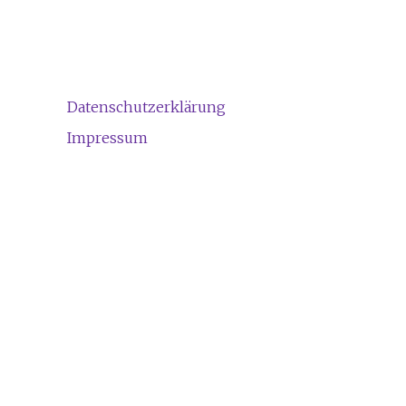
Datenschutzerklärung
Impressum