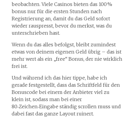
beobachten. Viele Casinos bieten das 100 %
bonus nur für die ersten Stunden nach
Registrierung an, damit du das Geld sofort
wieder rauspresst, bevor du merkst, was du
unterschrieben hast.
Wenn du das alles befolgst, bleibt zumindest
etwas von deinem eigenen Geld übrig – das ist
mehr wert als ein „free“ Bonus, der nie wirklich
frei ist.
Und während ich das hier tippe, habe ich
gerade festgestellt, dass das Schriftfeld für den
Bonuscode bei einem der Anbieter viel zu
klein ist, sodass man bei einer
80‑Zeichen‑Eingabe ständig scrollen muss und
dabei fast das ganze Layout ruinert.