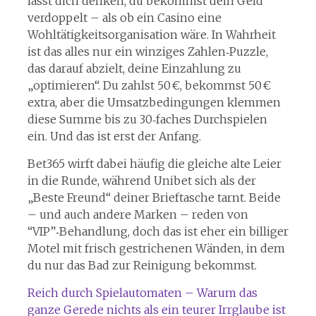
lässt dich denken, du bekommst dein Geld
verdoppelt – als ob ein Casino eine
Wohltätigkeitsorganisation wäre. In Wahrheit
ist das alles nur ein winziges Zahlen‑Puzzle,
das darauf abzielt, deine Einzahlung zu
„optimieren“. Du zahlst 50 €, bekommst 50 €
extra, aber die Umsatzbedingungen klemmen
diese Summe bis zu 30‑faches Durchspielen
ein. Und das ist erst der Anfang.
Bet365 wirft dabei häufig die gleiche alte Leier
in die Runde, während Unibet sich als der
„Beste Freund“ deiner Brieftasche tarnt. Beide
– und auch andere Marken – reden von
“VIP”‑Behandlung, doch das ist eher ein billiger
Motel mit frisch gestrichenen Wänden, in dem
du nur das Bad zur Reinigung bekommst.
Reich durch Spielautomaten – Warum das
ganze Gerede nichts als ein teurer Irrglaube ist