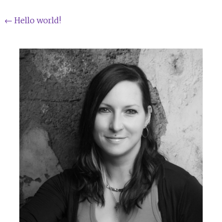
Beitragsnavigation
←
Hello world!