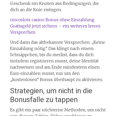
Geschenk ein Knoten aus Bedingungen, die
dich an die Knie zwingen.
crocoslots casino Bonus ohne Einzahlung
Gratisgeld jetzt sichern – ein weiteres leeres
Versprechen
Und dann das altbekannte Versprechen: „Keine
Einzahlung nötig.“ Das klingt nach einem
Schnäppchen, bis du merkst, dass du dich
trotzdem registrieren musst, deine Identität
nachweisen und am Ende mindestens einen
Euro einzahlen musst, nur um den
„kostenlosen“ Bonus überhaupt zu aktivieren.
Strategien, um nicht in die
Bonusfalle zu tappen
Es gibt ein paar nüchterne Methoden, um nicht