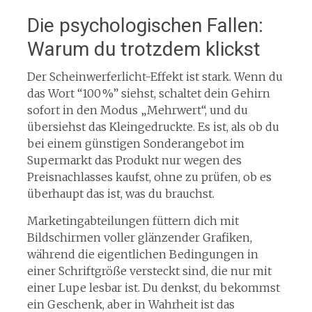
Die psychologischen Fallen:
Warum du trotzdem klickst
Der Scheinwerferlicht-Effekt ist stark. Wenn du
das Wort “100 %” siehst, schaltet dein Gehirn
sofort in den Modus „Mehrwert“, und du
übersiehst das Kleingedruckte. Es ist, als ob du
bei einem günstigen Sonderangebot im
Supermarkt das Produkt nur wegen des
Preisnachlasses kaufst, ohne zu prüfen, ob es
überhaupt das ist, was du brauchst.
Marketingabteilungen füttern dich mit
Bildschirmen voller glänzender Grafiken,
während die eigentlichen Bedingungen in
einer Schriftgröße versteckt sind, die nur mit
einer Lupe lesbar ist. Du denkst, du bekommst
ein Geschenk, aber in Wahrheit ist das